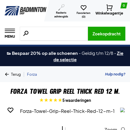
0
Rackets
Winkelwagentje
Favorieten
adviesgids
(
0
)
Zoeken naar producten, merken etc.
Zoekopdracht
MENU
👟 Bespaar 20% op alle schoenen
-
Geldig t/m 12/8
-
Zie
de selectie
|
Hulp nodig?
Terug
Forza
Forza Towel Grip Reel Thick Red 12 m.
5 waarderingen
Zoom