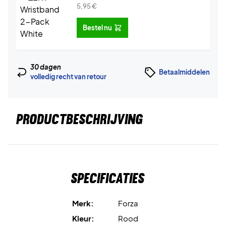
5,95
€
Bestel nu
30 dagen
Betaalmiddelen
volledig recht van retour
PRODUCTBESCHRIJVING
Specificaties
Merk:
Forza
Kleur:
Rood