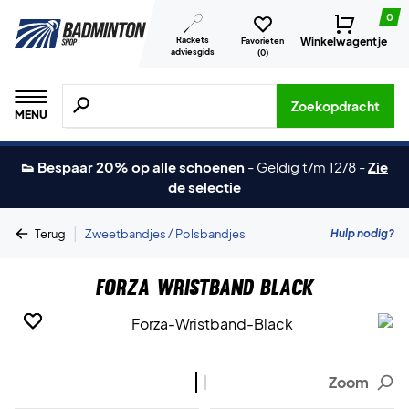
0
Rackets
Winkelwagentje
Favorieten
adviesgids
(
0
)
Zoeken naar producten, merken etc.
Zoekopdracht
MENU
👟 Bespaar 20% op alle schoenen
-
Geldig t/m 12/8
-
Zie
de selectie
|
Hulp nodig?
Terug
Zweetbandjes / Polsbandjes
Forza Wristband Black
Zoom