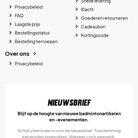
Snelle levering
Privacybeleid
Klacht
FAQ
Goederen retourneren
Laagste prijs
Cadeaubon
Bestellingsstatus
Kortingscode
Bestelling herroepen
Over ons
Privacybeleid
Nieuwsbrief
Blijf op de hoogte van nieuwe badmintonartikelen
en -evenementen.
Schrijf u hieronder in voor de nieuwsbrief. Toestemming
kan worden ingetrokken. Wanneer u zich aanmeldt,