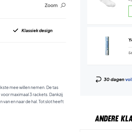
Zoom
Klassiek design
Y
..
5
30 dagen
vol
ijkste mee willen nemen. De tas
 voor maximaal 3 rackets. Dankzij
an en naar de hal. Tot slot heeft
ANDERE KL