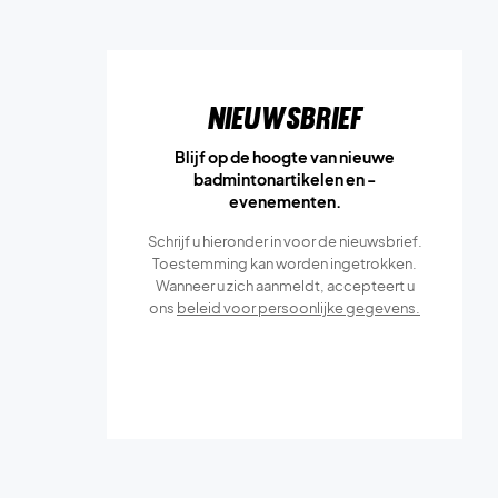
Nieuwsbrief
Blijf op de hoogte van nieuwe
badmintonartikelen en -
evenementen.
Schrijf u hieronder in voor de nieuwsbrief.
Toestemming kan worden ingetrokken.
Wanneer u zich aanmeldt, accepteert u
ons
beleid voor persoonlijke gegevens.