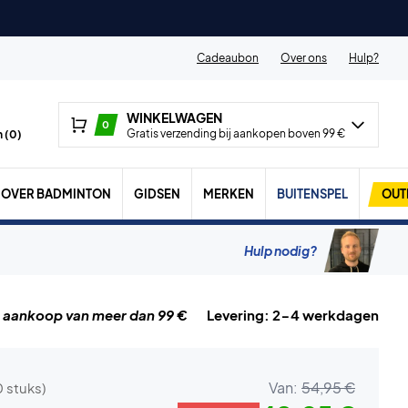
Cadeaubon
Over ons
Hulp?
WINKELWAGEN
0
Gratis verzending bij aankopen boven 99 €
 (
0
)
OVER BADMINTON
GIDSEN
MERKEN
BUITENSPEL
OUT
Hulp nodig?
j aankoop van meer dan 99 €
Levering: 2-4 werkdagen
Van:
54,95 €
0 stuks)