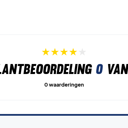
lantbeoordeling
0
van
0 waarderingen