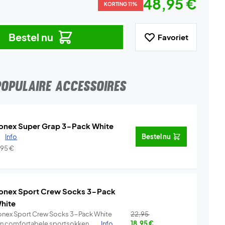
48,95 €
KORTING 11%
Bestel nu
Favoriet
POPULAIRE ACCESSOIRES
onex Super Grap 3-Pack White
.
Info
Bestel nu
,95
€
onex Sport Crew Socks 3-Pack
hite
onex Sport Crew Socks 3-Pack White
22,95
ijn comfortabele sportsokken ...
Info
18,95
€