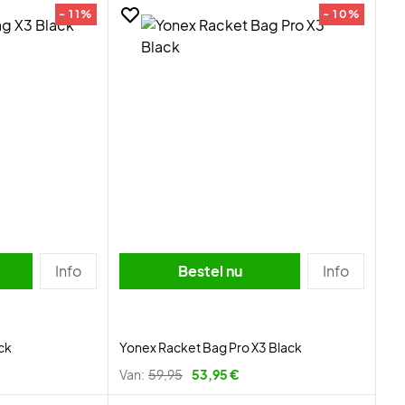
- 11%
- 10%
Info
Bestel nu
Info
ck
Yonex Racket Bag Pro X3 Black
Van:
59,95
53,95 €