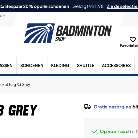
👟 Bespaar 20% op alle schoenen
-
Geldig t/m 12/8
-
Zie de selectie
tie
Favorieten
TASSEN
SCHOENEN
KLEDING
SHUTTLE
ACCESSOIRES
cket Bag X3 Grey
3 Grey
Gratis bezorging
bi
Op voorraad
(+1