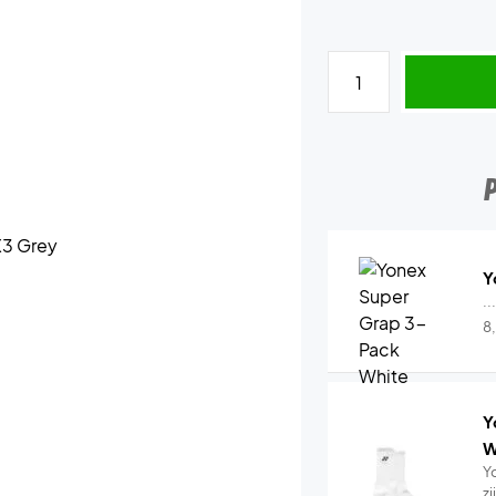
Y
..
8
Y
W
Y
z