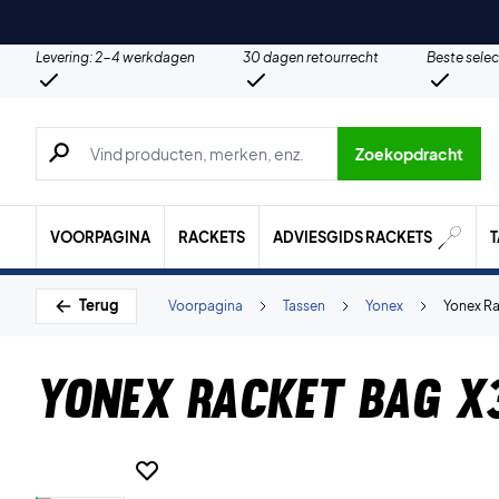
Levering: 2-4 werkdagen
30 dagen retourrecht
Beste selec
Zoeken naar producten, merken etc.
Zoekopdracht
VOORPAGINA
RACKETS
ADVIESGIDS RACKETS
Terug
Voorpagina
Tassen
Yonex
Yonex Ra
Yonex Racket Bag X