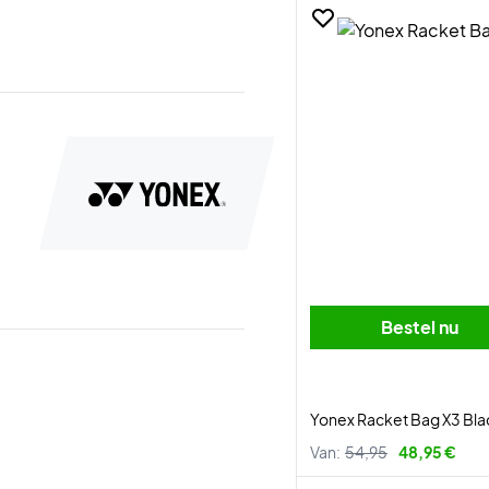
Bestel nu
Yonex Racket Bag X3 Bla
Van:
54,95
48,95 €