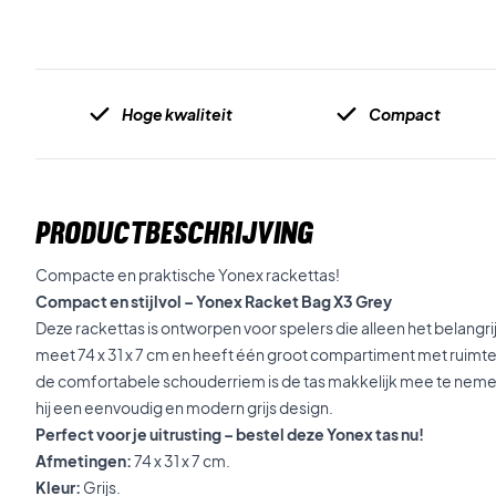
Hoge kwaliteit
Compact
PRODUCTBESCHRIJVING
Compacte en praktische Yonex rackettas!
Compact en stijlvol – Yonex Racket Bag X3 Grey
Deze rackettas is ontworpen voor spelers die alleen het belangr
meet 74 x 31 x 7 cm en heeft één groot compartiment met ruimte
de comfortabele schouderriem is de tas makkelijk mee te nemen v
hij een eenvoudig en modern grijs design.
Perfect voor je uitrusting – bestel deze Yonex tas nu!
Afmetingen:
74 x 31 x 7 cm.
Kleur:
Grijs.