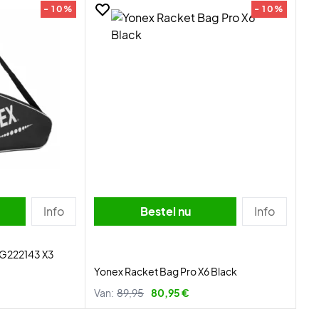
- 10%
- 10%
Info
Bestel nu
Info
AG222143 X3
Yonex Racket Bag Pro X6 Black
Van:
89,95
80,95 €