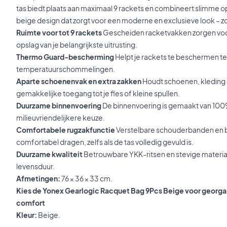
tas biedt plaats aan maximaal 9 rackets en combineert slimme 
beige design dat zorgt voor een moderne en exclusieve look – zo
Ruimte voor tot 9 rackets
Gescheiden racketvakken zorgen voo
opslag van je belangrijkste uitrusting.
Thermo Guard-bescherming
Helpt je rackets te beschermen te
temperatuurschommelingen.
Aparte schoenenvak en extra zakken
Houdt schoenen, kleding
gemakkelijke toegang tot je fles of kleine spullen.
Duurzame binnenvoering
De binnenvoering is gemaakt van 100
milieuvriendelijkere keuze.
Comfortabele rugzakfunctie
Verstelbare schouderbanden en b
comfortabel dragen, zelfs als de tas volledig gevuld is.
Duurzame kwaliteit
Betrouwbare YKK-ritsen en stevige materi
levensduur.
Afmetingen:
76 × 36 × 33 cm.
Kies de Yonex Gearlogic Racquet Bag 9Pcs Beige voor georg
comfort
Kleur:
Beige.