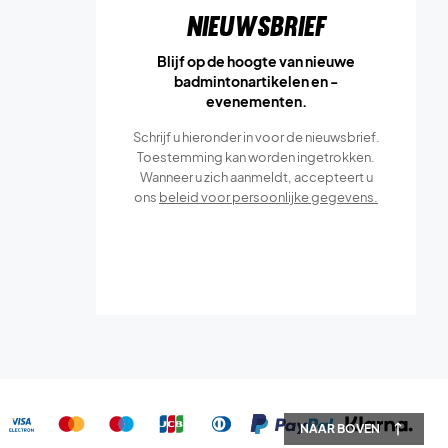
Nieuwsbrief
Blijf op de hoogte van nieuwe
badmintonartikelen en -
evenementen.
Schrijf u hieronder in voor de nieuwsbrief.
Toestemming kan worden ingetrokken.
Wanneer u zich aanmeldt, accepteert u
ons
beleid voor persoonlijke gegevens.
NAAR BOVEN