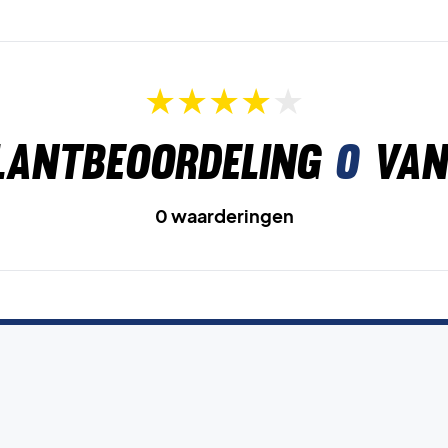
lantbeoordeling
0
van
0 waarderingen