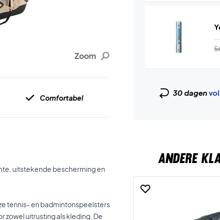
Y
..
5
Zoom
30 dagen
vol
Comfortabel
ANDERE KL
uimte, uitstekende bescherming en
ze tennis- en badmintonspeelsters
 zowel uitrusting als kleding. De