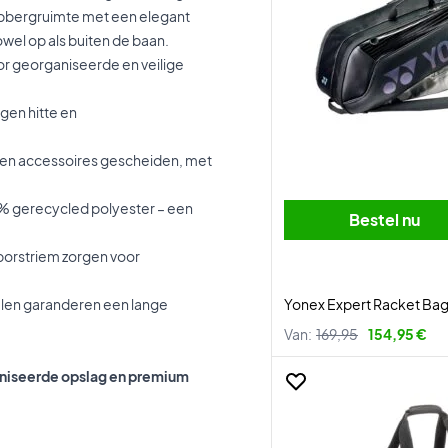
opbergruimte met een elegant
wel op als buiten de baan.
r georganiseerde en veilige
gen hitte en
 en accessoires gescheiden, met
% gerecycled polyester – een
Bestel nu
orstriem zorgen voor
alen garanderen een lange
Yonex Expert Racket Bag
Van:
169,95
154,95 €
aniseerde opslag en premium