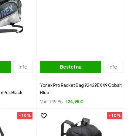
Info
Bestel nu
Info
Yonex Pro Racket Bag 92429EX X9 Cobalt
 6Pcs Black
Blue
Van:
149,95
124,95 €
- 10%
- 10%