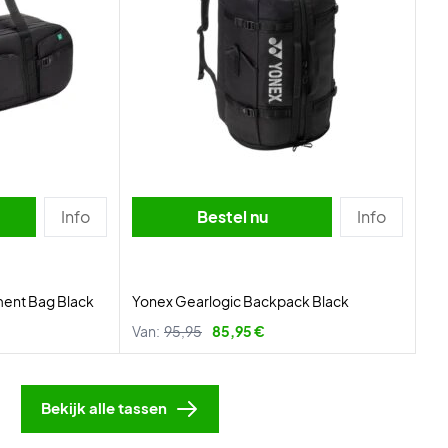
Info
Bestel nu
Info
ment Bag Black
Yonex Gearlogic Backpack Black
Van:
95,95
85,95 €
Bekijk alle tassen