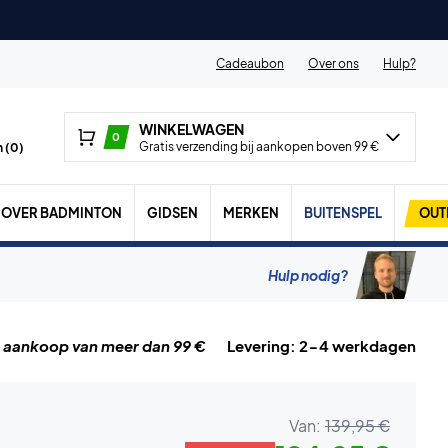
Cadeaubon
Over ons
Hulp?
WINKELWAGEN
0
Gratis verzending bij aankopen boven 99 €
 (
0
)
OVER BADMINTON
GIDSEN
MERKEN
BUITENSPEL
OUT
Hulp nodig?
j aankoop van meer dan 99 €
Levering: 2-4 werkdagen
Van:
139,95 €