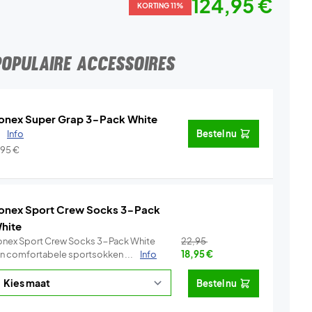
124,95 €
KORTING 11%
POPULAIRE ACCESSOIRES
onex Super Grap 3-Pack White
.
Info
Bestel nu
,95
€
onex Sport Crew Socks 3-Pack
hite
onex Sport Crew Socks 3-Pack White
22,95
ijn comfortabele sportsokken ...
Info
18,95
€
Bestel nu