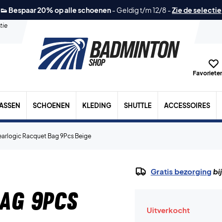
👟 Bespaar 20% op alle schoenen
-
Geldig t/m 12/8
-
Zie de selectie
tie
Favorieten
TASSEN
SCHOENEN
KLEDING
SHUTTLE
ACCESSOIRES
arlogic Racquet Bag 9Pcs Beige
Gratis bezorging
bi
Bag 9Pcs
Uitverkocht