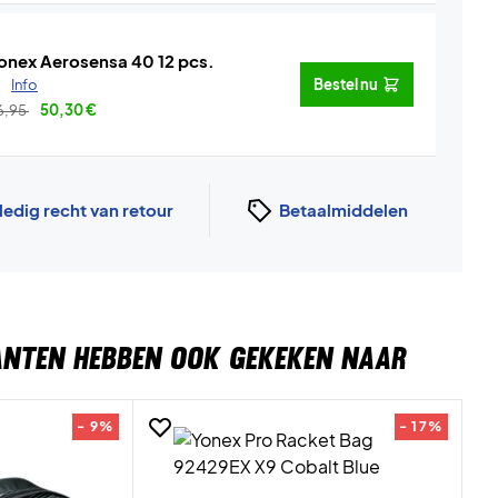
onex Aerosensa 40 12 pcs.
.
Info
Bestel nu
6,95
50,30
€
ledig recht van retour
Betaalmiddelen
ANTEN HEBBEN OOK GEKEKEN NAAR
- 9%
- 17%