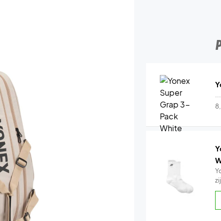
Y
..
8
Y
W
Y
z