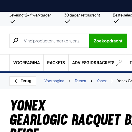
Levering: 2-4 werkdagen
30 dagen retourrecht
Beste selec
Zoeken naar producten, merken etc.
Zoekopdracht
VOORPAGINA
RACKETS
ADVIESGIDS RACKETS
Terug
Voorpagina
Tassen
Yonex
Yonex Ge
Yonex
Gearlogic Racquet 