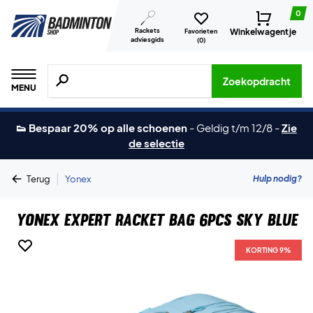
0
Rackets
Winkelwagentje
Favorieten
adviesgids
(
0
)
Zoeken naar producten, merken etc.
Zoekopdracht
MENU
👟 Bespaar 20% op alle schoenen
-
Geldig t/m 12/8
-
Zie
de selectie
|
Hulp nodig?
Terug
Yonex
Yonex Expert Racket Bag 6Pcs Sky Blue
KORTING 9%