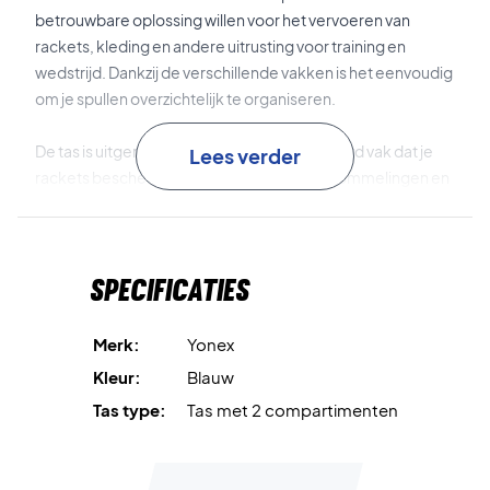
betrouwbare oplossing willen voor het vervoeren van
rackets, kleding en andere uitrusting voor training en
wedstrijd. Dankzij de verschillende vakken is het eenvoudig
om je spullen overzichtelijk te organiseren.
De tas is uitgerust met een thermo-geïsoleerd vak dat je
Lees verder
rackets beschermt tegen temperatuurschommelingen en
helpt om de spanning en prestaties van de snaren te
behouden. Daarnaast heeft de tas een apart schoenenvak,
zodat schoenen gescheiden blijven van de rest van de
Specificaties
uitrusting. De gewatteerde en verstelbare
schouderbanden maken het mogelijk om de tas
comfortabel als rugzak te dragen.
Merk:
Yonex
Kleur:
Blauw
Thermo vak
beschermt je rackets tegen
Tas type:
Tas met 2 compartimenten
temperatuurverschillen.
Ruimte voor 6 rackets
biedt voldoende capaciteit voor