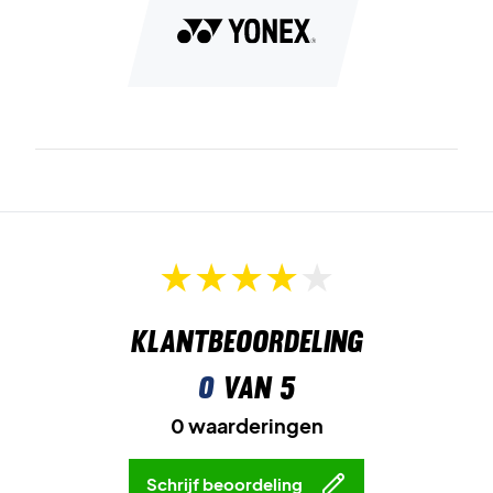
training en wedstrijd.
Afzonderlijk schoenenvak
houdt schoenen gescheiden
van de rest van je uitrusting.
Gewatteerde schouderbanden
zorgen voor comfortabel
transport.
Vervoer je uitrusting veilig – koop Yonex Expert Racket
Bag 6Pcs Sky Blue
Kleur:
Sky Blue.
Afmetingen:
76 x 20.5 x 35 cm
Klantbeoordeling
0
van 5
0 waarderingen
Schrijf beoordeling