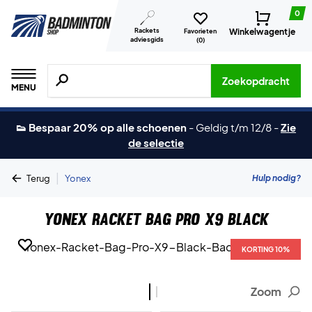
0
Rackets
Winkelwagentje
Favorieten
adviesgids
(
0
)
Zoeken naar producten, merken etc.
Zoekopdracht
MENU
👟 Bespaar 20% op alle schoenen
-
Geldig t/m 12/8
-
Zie
de selectie
|
Hulp nodig?
Terug
Yonex
Yonex Racket Bag Pro X9 Black
KORTING 10%
KORTING 10%
Zoom