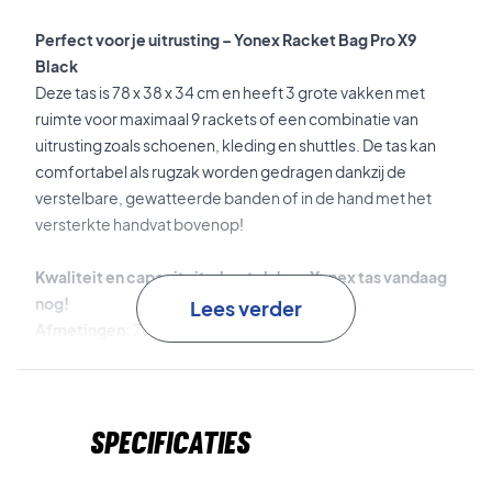
Perfect voor je uitrusting – Yonex Racket Bag Pro X9
Black
Deze tas is 78 x 38 x 34 cm en heeft 3 grote vakken met
ruimte voor maximaal 9 rackets of een combinatie van
uitrusting zoals schoenen, kleding en shuttles. De tas kan
comfortabel als rugzak worden gedragen dankzij de
verstelbare, gewatteerde banden of in de hand met het
versterkte handvat bovenop!
Kwaliteit en capaciteit – bestel deze Yonex tas vandaag
nog!
Lees verder
Afmetingen:
78 x 38 x 34 cm.
Kleur:
Zwart.
Capaciteit:
Maximaal 9 rackets.
Specificaties