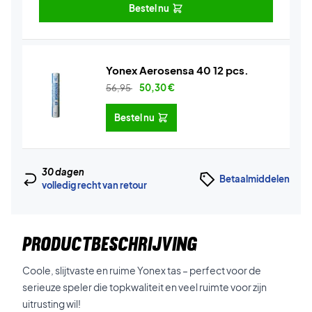
Bestel nu
Yonex Aerosensa 40 12 pcs.
56,95
50,30
€
Bestel nu
30 dagen
Betaalmiddelen
volledig recht van retour
PRODUCTBESCHRIJVING
Coole, slijtvaste en ruime Yonex tas – perfect voor de
serieuze speler die topkwaliteit en veel ruimte voor zijn
uitrusting wil!