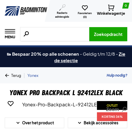
0
Rackets
Winkelwagentje
Favorieten
adviesgids
(
0
)
Zoeken naar producten, merken etc.
Zoekopdracht
MENU
👟 Bespaar 20% op alle schoenen
-
Geldig t/m 12/8
-
Zie
de selectie
|
Hulp nodig?
Terug
Yonex
Yonex Pro Backpack L 92412LEX Black
OUTLET
Zoom
KORTING 34%
Over het product
Bekijk accessoires