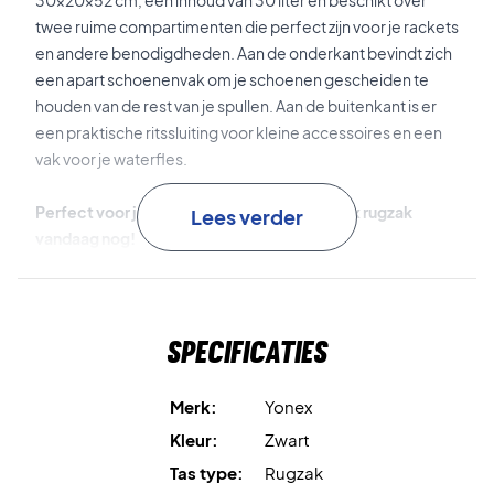
30x20x52 cm, een inhoud van 30 liter en beschikt over
twee ruime compartimenten die perfect zijn voor je rackets
en andere benodigdheden. Aan de onderkant bevindt zich
een apart schoenenvak om je schoenen gescheiden te
houden van de rest van je spullen. Aan de buitenkant is er
een praktische ritssluiting voor kleine accessoires en een
vak voor je waterfles.
Perfect voor je uitrusting - koop deze Yonex rugzak
Lees verder
vandaag nog!
Afmetingen: 30x20x52 cm.
Inhoud: 30 L.
Kleur: Zwart.
Specificaties
Merk:
Yonex
Kleur:
Zwart
Tas type:
Rugzak