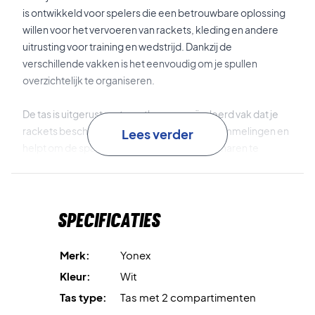
is ontwikkeld voor spelers die een betrouwbare oplossing
willen voor het vervoeren van rackets, kleding en andere
uitrusting voor training en wedstrijd. Dankzij de
verschillende vakken is het eenvoudig om je spullen
overzichtelijk te organiseren.
De tas is uitgerust met een thermo-geïsoleerd vak dat je
rackets beschermt tegen temperatuurschommelingen en
Lees verder
helpt om de spanning en prestaties van de snaren te
behouden. Daarnaast heeft de tas een apart schoenenvak,
zodat schoenen gescheiden blijven van de rest van de
uitrusting. De gewatteerde en verstelbare
Specificaties
schouderbanden maken het mogelijk om de tas
comfortabel als rugzak te dragen.
Merk:
Yonex
Thermo vak
beschermt je rackets tegen
Kleur:
Wit
temperatuurverschillen.
Tas type:
Tas met 2 compartimenten