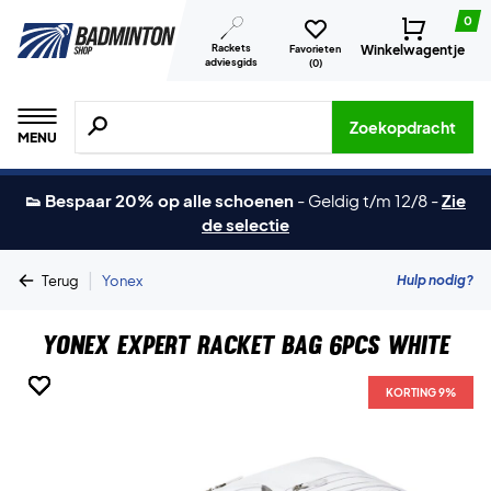
0
Rackets
Winkelwagentje
Favorieten
adviesgids
(
0
)
Zoeken naar producten, merken etc.
Zoekopdracht
MENU
👟 Bespaar 20% op alle schoenen
-
Geldig t/m 12/8
-
Zie
de selectie
|
Hulp nodig?
Terug
Yonex
Yonex Expert Racket Bag 6Pcs White
KORTING 9%
KORTING 9%
KORTING 9%
KORTING 9%
KORTING 9%
KORTING 9%
KORTING 9%
KORTING 9%