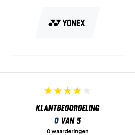
Ruimte voor 6 rackets
biedt voldoende capaciteit voor
training en wedstrijd.
Afzonderlijk schoenenvak
houdt schoenen gescheiden
van de rest van je uitrusting.
Gewatteerde schouderbanden
zorgen voor comfortabel
transport.
Vervoer je uitrusting veilig – koop Yonex Expert Racket
Bag 6Pcs White
Kleur:
Wit.
Klantbeoordeling
0
van 5
0 waarderingen