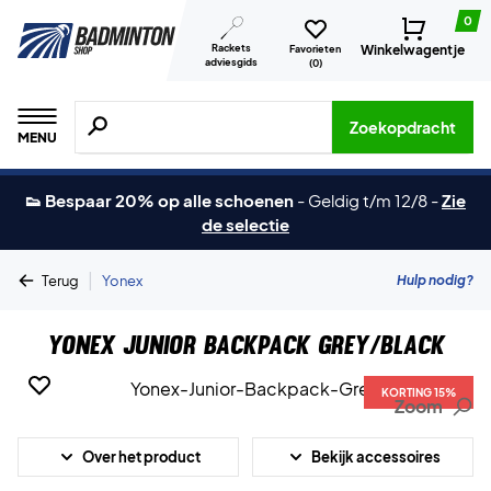
0
Rackets
Winkelwagentje
Favorieten
adviesgids
(
0
)
Zoeken naar producten, merken etc.
Zoekopdracht
MENU
👟 Bespaar 20% op alle schoenen
-
Geldig t/m 12/8
-
Zie
de selectie
|
Hulp nodig?
Terug
Yonex
Yonex Junior Backpack Grey/Black
KORTING 15%
Zoom
Over het product
Bekijk accessoires