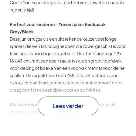
Coole Yonex juniorrugzak – perfect voor zowel de baan als
in je vrije tijd!
Perfect voor kinderen – Yonex Junior Backpack
Grey/Black
Deze juniorrugzak is een uitstekende keuze voor jonge
spelers die een tas nodig hebben die zowel geschikt is voor
training als voor dagelijks gebruik. De afmetingen zijn 29 x
18 x 43 cm, met een apart racketvak, een groot hoofdvak
voor kleding of boeken en een voorvak met rits voor kleine
spullen. De rugzak heeft een YKK-rits, reflectoren voor
extra zichtbaarheid, een verstelbare borstriem voor beter
draagcomfort en een zijvak voor een drinkfles.
Klaar voor sport en school – koop deze Yonex rugzak
Lees verder
vandaag nog!
Afmetingen: 29 x 18 x 43 cm (15L).
Kleur: Grijs, zwart en blauw.