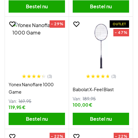
Bestel nu
Bestel nu
- 29%
OUTLET
- 47%
(3)
(3)
Yonex Nanoflare 1000
Babolat X-Feel Blast
Game
Van:
189,95
Van:
169,95
100,00 €
119,95 €
Bestel nu
Bestel nu
- 22%
- 22%