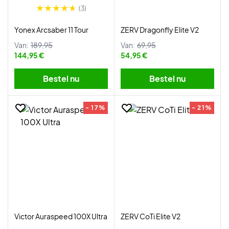
(3)
Yonex Arcsaber 11 Tour
ZERV Dragonfly Elite V2
Van:
189,95
Van:
69,95
144,95 €
54,95 €
Bestel nu
Bestel nu
- 17%
- 21%
Victor Auraspeed 100X Ultra
ZERV CoTi Elite V2