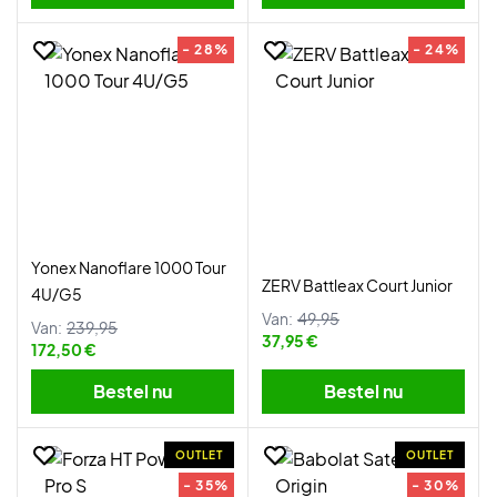
- 28%
- 24%
Yonex Nanoflare 1000 Tour
ZERV Battleax Court Junior
4U/G5
Van:
49,95
Van:
239,95
37,95 €
172,50 €
Bestel nu
Bestel nu
OUTLET
OUTLET
- 35%
- 30%