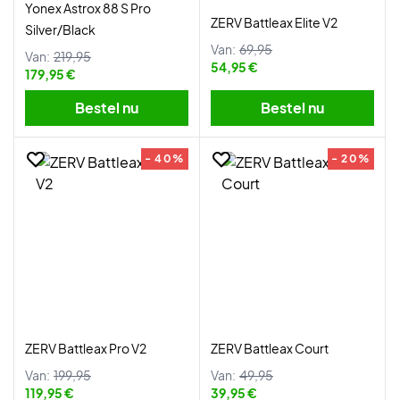
Yonex Astrox 88 S Pro
ZERV Battleax Elite V2
Silver/Black
Van:
69,95
Van:
219,95
54,95 €
179,95 €
Bestel nu
Bestel nu
- 40%
- 20%
ZERV Battleax Pro V2
ZERV Battleax Court
Van:
199,95
Van:
49,95
119,95 €
39,95 €