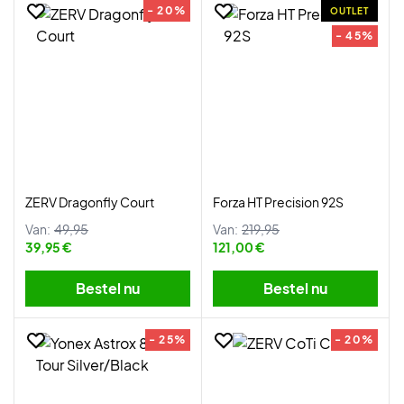
- 20%
OUTLET
- 45%
ZERV Dragonfly Court
Forza HT Precision 92S
Van:
49,95
Van:
219,95
39,95 €
121,00 €
Bestel nu
Bestel nu
- 25%
- 20%