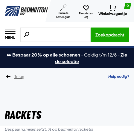
0
Rackets
Winkelwagentje
Favorieten
adviesgids
(
0
)
Zoeken naar producten, merken etc.
Zoekopdracht
MENU
👟 Bespaar 20% op alle schoenen
-
Geldig t/m 12/8
-
Zie
de selectie
Terug
Hulp nodig?
Rackets
Bespaar nu minimaal 20% op badmintonrackets!