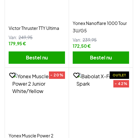
Yonex Nanoflare 1000 Tour
Victor Thruster TTY Ultima
3U/G5
Van:
249,95
Van:
239,95
179,95 €
172,50 €
Bestel nu
Bestel nu
- 20%
OUTLET
- 42%
Yonex Muscle Power 2