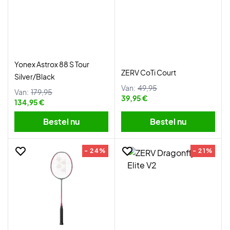
Yonex Astrox 88 S Tour
ZERV CoTi Court
Silver/Black
Van:
49,95
Van:
179,95
39,95 €
134,95 €
Bestel nu
Bestel nu
- 24%
- 21%