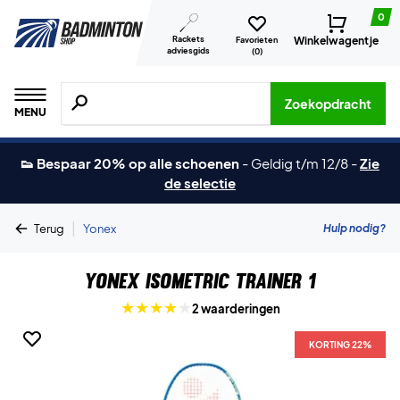
0
Rackets
Winkelwagentje
Favorieten
adviesgids
(
0
)
Zoeken naar producten, merken etc.
Zoekopdracht
MENU
👟 Bespaar 20% op alle schoenen
-
Geldig t/m 12/8
-
Zie
de selectie
|
Hulp nodig?
Terug
Yonex
Yonex Isometric Trainer 1
2 waarderingen
KORTING 22%