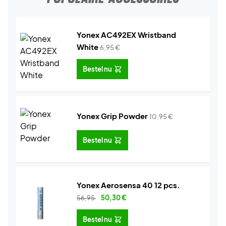
Yonex AC492EX Wristband
White
6,95
€
Bestel nu
Yonex Grip Powder
10,95
€
Bestel nu
Yonex Aerosensa 40 12 pcs.
56,95
50,30
€
Bestel nu