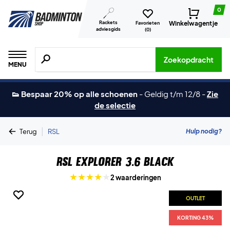
0
Rackets
Winkelwagentje
Favorieten
adviesgids
(
0
)
Zoeken naar producten, merken etc.
Zoekopdracht
MENU
👟 Bespaar 20% op alle schoenen
-
Geldig t/m 12/8
-
Zie
de selectie
|
Hulp nodig?
Terug
RSL
RSL Explorer 3.6 Black
2 waarderingen
OUTLET
OUTLET
KORTING 43%
KORTING 43%