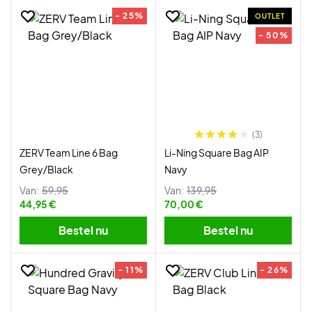
- 25%
OUTLET
- 50%
(3)
ZERV Team Line 6 Bag
Li-Ning Square Bag AIP
Grey/Black
Navy
Van:
59,95
Van:
139,95
44,95 €
70,00 €
Bestel nu
Bestel nu
- 11%
- 26%