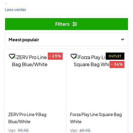
Tot en met 3 november hebben we angstaanjagend goede
Lees verder
aanbiedingen voor jullie, die helemaal uniek zijn op badmintontasjes.
Filters
Veel winkelplezier en fijne Halloween!
Meest populair
- 25%
OUTLET
- 36%
ZERV Pro Line 9 Bag
Forza Play Line Square Bag
Blue/White
White
Van:
99,95
Van:
69,95