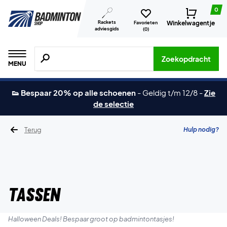
0
Rackets
Winkelwagentje
Favorieten
adviesgids
(
0
)
Zoeken naar producten, merken etc.
Zoekopdracht
MENU
👟 Bespaar 20% op alle schoenen
-
Geldig t/m 12/8
-
Zie
de selectie
Terug
Hulp nodig?
Tassen
Halloween Deals! Bespaar groot op badmintontasjes!