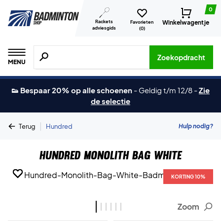
0
Rackets
Winkelwagentje
Favorieten
adviesgids
(
0
)
Zoeken naar producten, merken etc.
Zoekopdracht
MENU
👟 Bespaar 20% op alle schoenen
-
Geldig t/m 12/8
-
Zie
de selectie
|
Hulp nodig?
Terug
Hundred
Hundred Monolith Bag White
KORTING 10%
KORTING 10%
KORTING 10%
KORTING 10%
KORTING 10%
KORTING 10%
Zoom