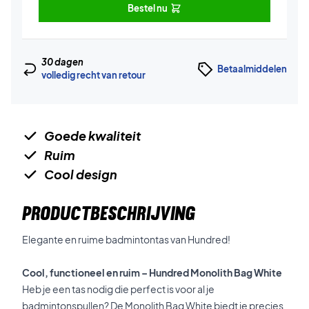
Bestel nu
30 dagen
Betaalmiddelen
volledig recht van retour
Goede kwaliteit
Ruim
Cool design
PRODUCTBESCHRIJVING
Elegante en ruime badmintontas van Hundred!
Cool, functioneel en ruim – Hundred Monolith Bag White
Heb je een tas nodig die perfect is voor al je
badmintonspullen? De Monolith Bag White biedt je precies