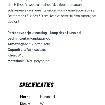
dat! Hij heeft twee ruime hoofdvakken, een apart
schoenenvak en twee ritsvakken voor kleine accessoires.
De tas meet 71 x 22 x 30 cm. Tot slot heeft hij een supergaaf
design!
Perfect voor je uitrusting – koop deze Hundred
badmintontas vandaag nog!
Afmetingen:
71 x 22 x 30 cm.
Capaciteit:
Tot 6 rackets.
Kleur:
Wit.
Materiaal:
100% polyester.
Specificaties
Merk:
Hundred
Kleur:
Wit