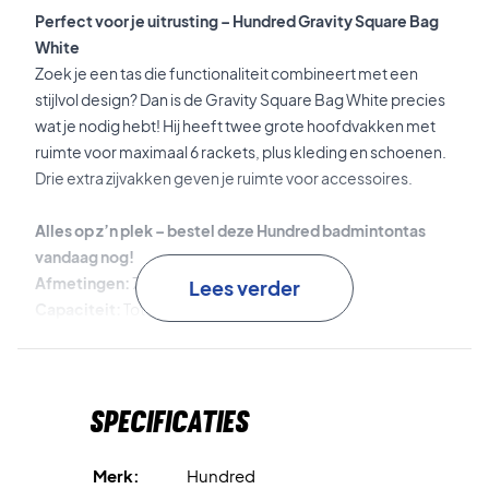
Perfect voor je uitrusting – Hundred Gravity Square Bag
White
Zoek je een tas die functionaliteit combineert met een
stijlvol design? Dan is de Gravity Square Bag White precies
wat je nodig hebt! Hij heeft twee grote hoofdvakken met
ruimte voor maximaal 6 rackets, plus kleding en schoenen.
Drie extra zijvakken geven je ruimte voor accessoires.
Alles op z’n plek – bestel deze Hundred badmintontas
vandaag nog!
Afmetingen:
71 x 24 x 30 cm.
Lees verder
Capaciteit:
Tot 6 rackets.
Kleur:
Wit.
Materiaal:
100% polyester.
Specificaties
Merk:
Hundred