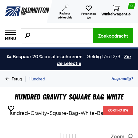
0
Rackets
Winkelwagentje
Favorieten
adviesgids
(
0
)
Zoeken naar producten, merken etc.
Zoekopdracht
MENU
👟 Bespaar 20% op alle schoenen
-
Geldig t/m 12/8
-
Zie
de selectie
|
Hulp nodig?
Terug
Hundred
Hundred Gravity Square Bag White
KORTING 11%
KORTING 11%
KORTING 11%
KORTING 11%
KORTING 11%
KORTING 11%
Zoom