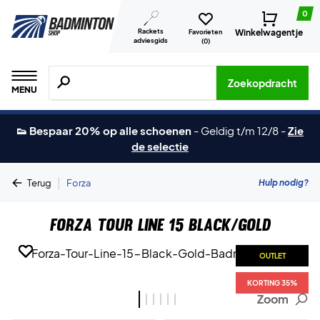
0
Rackets
Winkelwagentje
Favorieten
adviesgids
(
0
)
Zoeken naar producten, merken etc.
Zoekopdracht
MENU
👟 Bespaar 20% op alle schoenen
-
Geldig t/m 12/8
-
Zie
de selectie
|
Hulp nodig?
Terug
Forza
Forza Tour Line 15 Black/Gold
OUTLET
OUTLET
OUTLET
OUTLET
OUTLET
OUTLET
KORTING 35%
KORTING 35%
KORTING 35%
KORTING 35%
KORTING 35%
KORTING 35%
Zoom