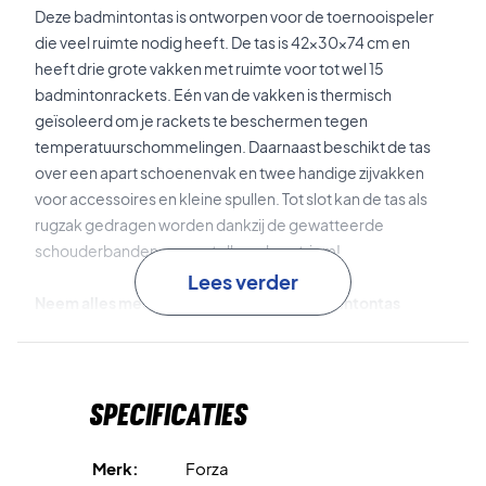
Deze badmintontas is ontworpen voor de toernooispeler
die veel ruimte nodig heeft. De tas is 42x30x74 cm en
heeft drie grote vakken met ruimte voor tot wel 15
badmintonrackets. Eén van de vakken is thermisch
geïsoleerd om je rackets te beschermen tegen
temperatuurschommelingen. Daarnaast beschikt de tas
over een apart schoenenvak en twee handige zijvakken
voor accessoires en kleine spullen. Tot slot kan de tas als
rugzak gedragen worden dankzij de gewatteerde
schouderbanden en verstelbare borstriem!
Lees verder
Neem alles mee – bestel deze Forza badmintontas
vandaag nog!
Afmetingen:
42x30x74 cm.
Inhoud:
70L.
Specificaties
Kleur:
Zwart en goud.
Merk:
Forza