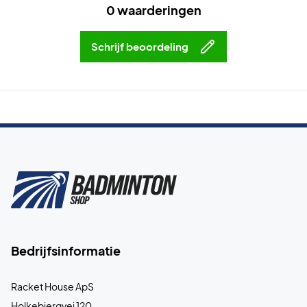
0 waarderingen
Schrijf beoordeling
Bedrijfsinformatie
Racket House ApS
Holkebjergvej 120