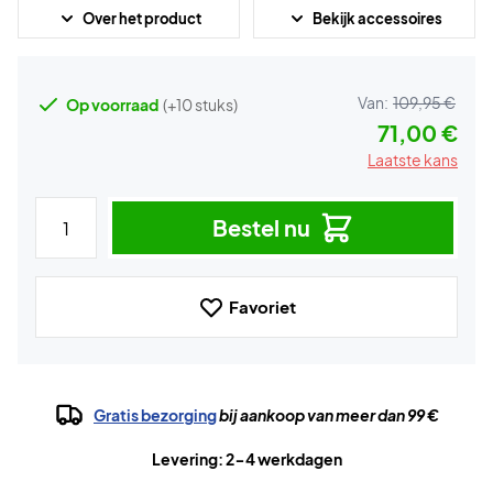
Over het product
Bekijk accessoires
Van:
109,95 €
Op voorraad
(+10 stuks)
71,00 €
Laatste kans
Bestel nu
Favoriet
Gratis bezorging
bij aankoop van meer dan 99 €
Levering: 2-4 werkdagen