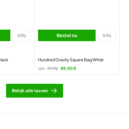
Info
Bestel nu
Info
Black
Hundred Gravity Square Bag White
Van:
99,95
89,00 €
Bekijk alle tassen