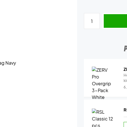
Z
H
k
6
R
..