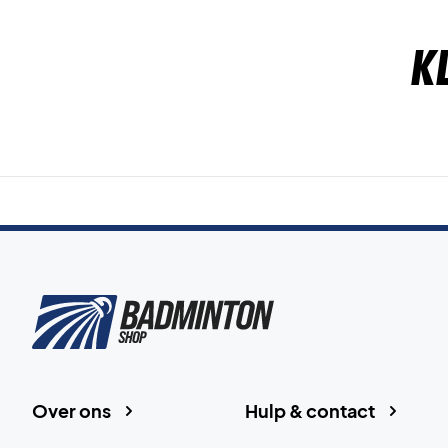
K
Over ons
Hulp & contact