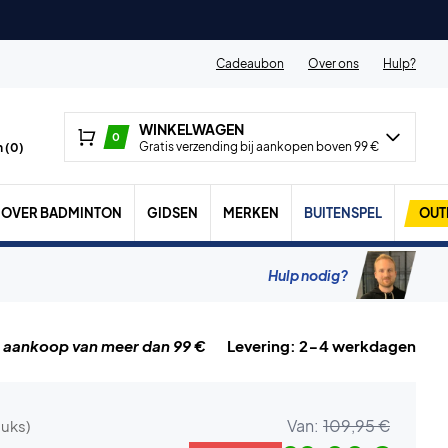
Cadeaubon
Over ons
Hulp?
WINKELWAGEN
0
Gratis verzending bij aankopen boven 99 €
 (
0
)
OVER BADMINTON
GIDSEN
MERKEN
BUITENSPEL
OUT
Hulp nodig?
j aankoop van meer dan 99 €
Levering: 2-4 werkdagen
Van:
109,95 €
tuks)