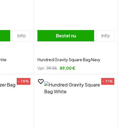
Info
Bestel nu
Info
hite
Hundred Gravity Square Bag Navy
Van:
99,95
89,00 €
- 15%
- 11%