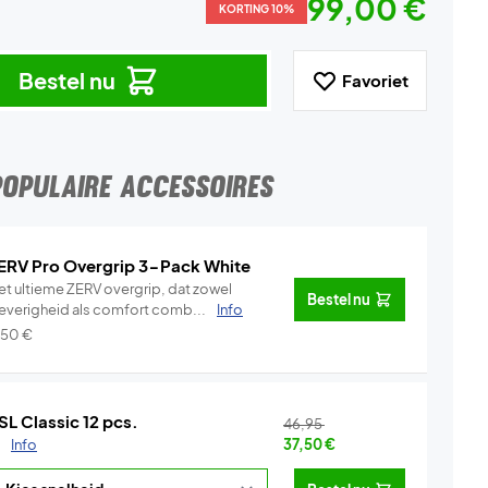
99,00 €
KORTING 10%
Bestel nu
Favoriet
POPULAIRE ACCESSOIRES
ERV Pro Overgrip 3-Pack White
et ultieme ZERV overgrip, dat zowel
Bestel nu
leverigheid als comfort comb...
Info
,50
€
SL Classic 12 pcs.
46,95
.
Info
37,50
€