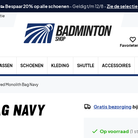
👟 Bespaar 20% op alle schoenen
-
Geldig t/m 12/8
-
Zie de selectie
tie
Favorieten
TASSEN
SCHOENEN
KLEDING
SHUTTLE
ACCESSOIRES
ed Monolith Bag Navy
ag Navy
Gratis bezorging
bi
Op voorraad
(1 s