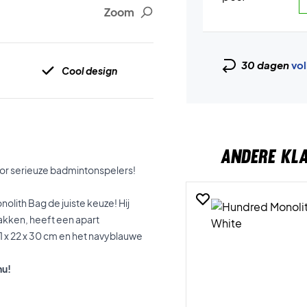
Zoom
30 dagen
vol
Cool design
ANDERE KL
or serieuze badmintonspelers!
olith Bag de juiste keuze! Hij
akken, heeft een apart
 x 22 x 30 cm en het navyblauwe
nu!