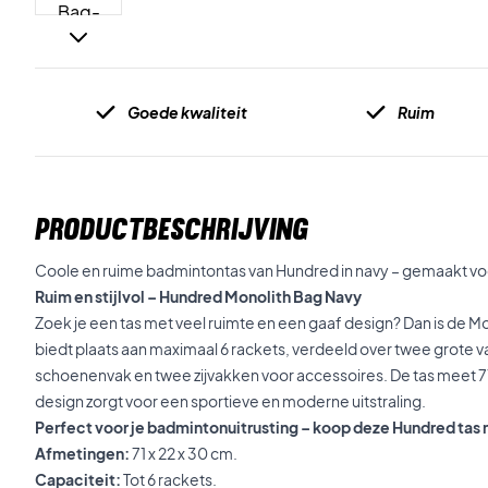
Goede kwaliteit
Ruim
PRODUCTBESCHRIJVING
Coole en ruime badmintontas van Hundred in navy – gemaakt vo
Ruim en stijlvol – Hundred Monolith Bag Navy
Zoek je een tas met veel ruimte en een gaaf design? Dan is de Mon
biedt plaats aan maximaal 6 rackets, verdeeld over twee grote v
schoenenvak en twee zijvakken voor accessoires. De tas meet 71
design zorgt voor een sportieve en moderne uitstraling.
Perfect voor je badmintonuitrusting – koop deze Hundred tas 
Afmetingen:
71 x 22 x 30 cm.
Capaciteit:
Tot 6 rackets.