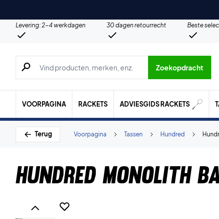
Levering: 2-4 werkdagen
30 dagen retourrecht
Beste selec
Zoeken naar producten, merken etc.
Zoekopdracht
VOORPAGINA
RACKETS
ADVIESGIDS RACKETS
Terug
Voorpagina
Tassen
Hundred
Hundr
Hundred Monolith B