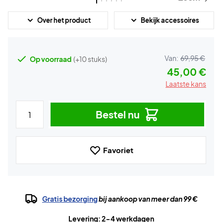
Over het product
Bekijk accessoires
Van:
69,95 €
Op voorraad
(+10 stuks)
45,00 €
Laatste kans
Bestel nu
Favoriet
Gratis bezorging
bij aankoop van meer dan 99 €
Levering: 2-4 werkdagen