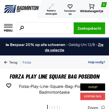
0
Rackets
Winkelwagentje
Favorieten
adviesgids
(
0
)
Zoeken naar producten, merken etc.
Zoekopdracht
MENU
👟 Bespaar 20% op alle schoenen
-
Geldig t/m 12/8
-
Zie
de selectie
|
Hulp nodig?
Terug
Forza
Forza Play Line Square Bag Poseidon
OUTLET
OUTLET
OUTLET
OUTLET
OUTLET
OUTLET
KORTING 36%
KORTING 36%
KORTING 36%
KORTING 36%
KORTING 36%
KORTING 36%
Zoom