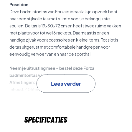
Poseidon
Deze badmintontas van Forza is ideaal als je op zoek bent
naar een stijlvolle tas met ruimte voor je belangrijkste
spullen. De tas is 19x30x72 cm en heeft twee ruime vakken
met plaats voor tot wel 6 rackets. Daarnaast is er een
handige zijvak voor accessoires en kleine items. Tot slot is
de tas uitgerust met comfortabele handgrepen voor
eenvoudig vervoer van en naar de sporthal!
Neem je uitrusting mee – bestel deze Forza
badmintontas vandaag nog!
Afmetingen:
19x30x72 cm.
Lees verder
Inhoud:
40 liter.
Kleur:
Blauw (Poseidon).
Specificaties