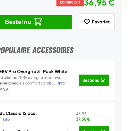
36,95 €
KORTING 26%
Bestel nu
Favoriet
POPULAIRE ACCESSOIRES
ERV Pro Overgrip 3-Pack White
et ultieme ZERV overgrip, dat zowel
Bestel nu
leverigheid als comfort comb...
Info
,50
€
SL Classic 12 pcs.
46,95
.
Info
37,50
€