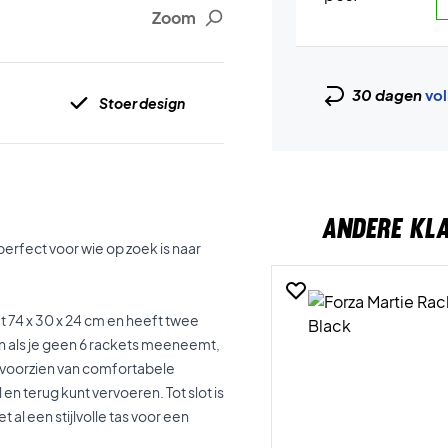
Zoom
30 dagen
vol
Stoer design
ANDERE KL
rfect voor wie op zoek is naar
t 74 x 30 x 24 cm en heeft twee
n als je geen 6 rackets meeneemt,
is voorzien van comfortabele
n terug kunt vervoeren. Tot slot is
al een stijlvolle tas voor een