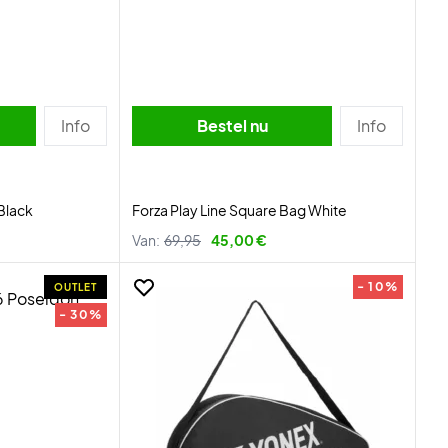
Info
Bestel nu
Info
Black
Forza Play Line Square Bag White
Van:
69,95
45,00 €
- 10%
OUTLET
- 30%