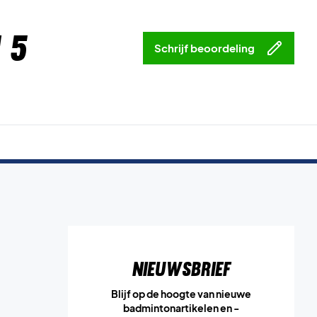
 5
Schrijf beoordeling
Nieuwsbrief
Blijf op de hoogte van nieuwe
badmintonartikelen en -