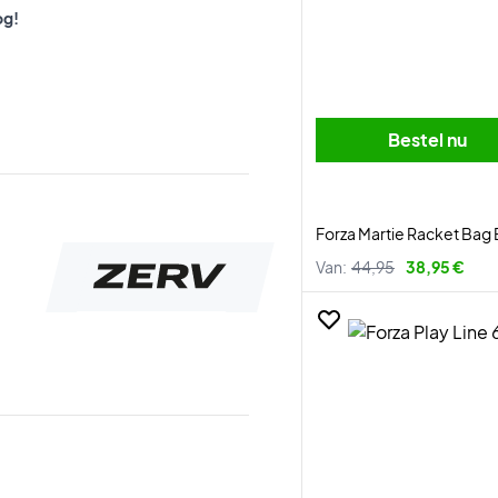
og!
Bestel nu
Forza Martie Racket Bag 
Van:
44,95
38,95 €