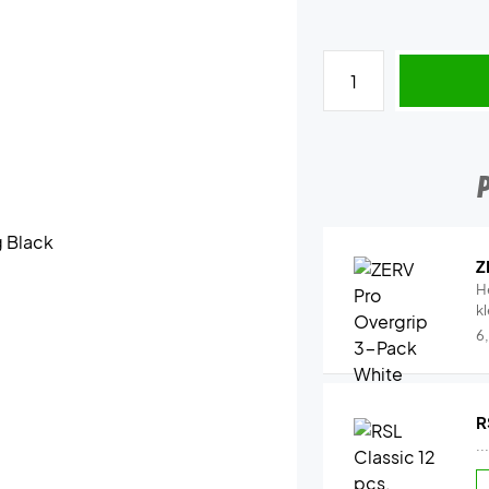
Z
H
k
6
R
..