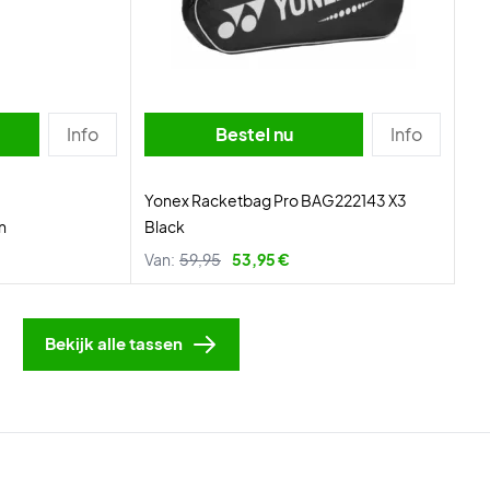
Info
Bestel nu
Info
Yonex Racketbag Pro BAG222143 X3
n
Black
Van:
59,95
53,95 €
Bekijk alle tassen