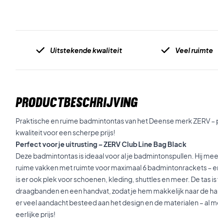
Uitstekende kwaliteit
Veel ruimte
PRODUCTBESCHRIJVING
Praktische en ruime badmintontas van het Deense merk ZERV – pe
kwaliteit voor een scherpe prijs!
Perfect voor je uitrusting – ZERV Club Line Bag Black
Deze badmintontas is ideaal voor al je badmintonspullen. Hij mee
ruime vakken met ruimte voor maximaal 6 badmintonrackets – e
is er ook plek voor schoenen, kleding, shuttles en meer. De tas 
draagbanden en een handvat, zodat je hem makkelijk naar de hal e
er veel aandacht besteed aan het design en de materialen – al met 
eerlijke prijs!