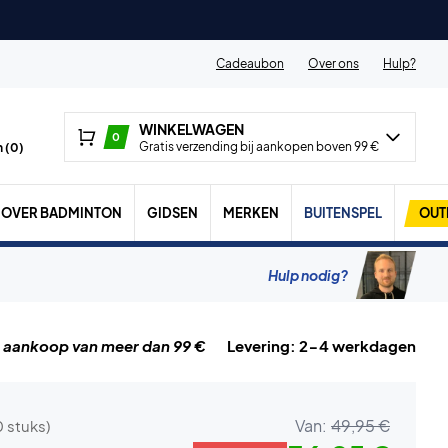
Cadeaubon
Over ons
Hulp?
WINKELWAGEN
0
Gratis verzending bij aankopen boven 99 €
 (
0
)
OVER BADMINTON
GIDSEN
MERKEN
BUITENSPEL
OUT
Hulp nodig?
j aankoop van meer dan 99 €
Levering: 2-4 werkdagen
Van:
49,95 €
0 stuks)