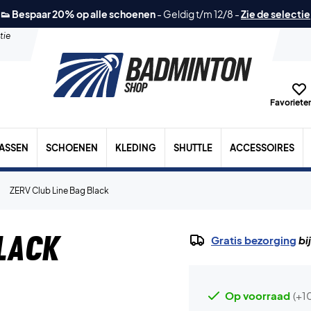
👟 Bespaar 20% op alle schoenen
-
Geldig t/m 12/8
-
Zie de selectie
tie
Favorieten
TASSEN
SCHOENEN
KLEDING
SHUTTLE
ACCESSOIRES
ZERV Club Line Bag Black
Black
Gratis bezorging
bi
Op voorraad
(+1