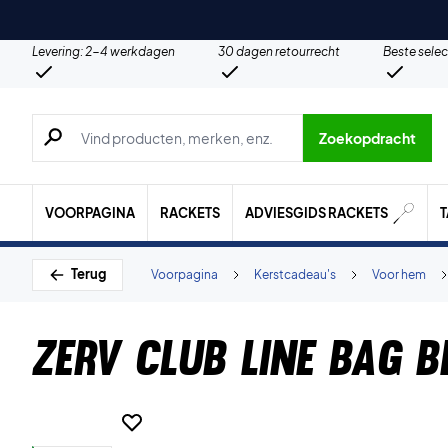
Levering: 2-4 werkdagen
30 dagen retourrecht
Beste selec
Zoeken naar producten, merken etc.
Zoekopdracht
VOORPAGINA
RACKETS
ADVIESGIDS RACKETS
Terug
Voorpagina
Kerstcadeau's
Voor hem
ZERV Club Line Bag 