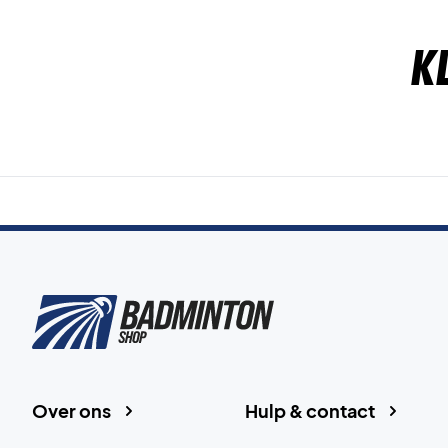
K
Over ons
Hulp & contact