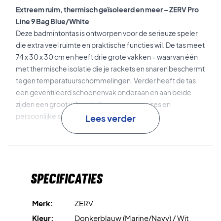
Extreem ruim, thermisch geïsoleerd en meer – ZERV Pro
Line 9 Bag Blue/White
Deze badmintontas is ontworpen voor de serieuze speler
die extra veel ruimte en praktische functies wil. De tas meet
74 x 30 x 30 cm en heeft drie grote vakken – waarvan één
met thermische isolatie die je rackets en snaren beschermt
tegen temperatuurschommelingen. Verder heeft de tas
een geventileerd schoenenvak onderaan en aan beide
zijden een groot vak met rits voor accessoires en
persoonlijke spullen.
Lees verder
De tas is gemaakt van duurzaam 1680D polyester, heeft
een stoer design en kan zowel in de hand als op de rug
gedragen worden dankzij de comfortabele draagbanden.
Specificaties
Kortom: een complete oplossing voor de
kwaliteitsbewuste speler – tegen een scherpe prijs!
Merk:
ZERV
Klaar voor training en toernooi – bestel jouw ZERV
Kleur:
Donkerblauw (Marine/Navy) / Wit