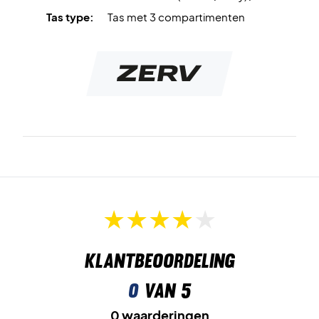
badmintontas vandaag nog!
Tas type:
Tas met 3 compartimenten
Kleur: Blauw en zwart met witte details.
Materiaal: 1680D polyester.
Afmetingen: 74 x 30 x 30 cm.
Klantbeoordeling
0
van 5
0 waarderingen