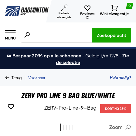
0
Rackets
Winkelwagentje
Favorieten
adviesgids
(
0
)
Zoeken naar producten, merken etc.
Zoekopdracht
MENU
👟 Bespaar 20% op alle schoenen
-
Geldig t/m 12/8
-
Zie
de selectie
|
Hulp nodig?
Terug
Voor haar
ZERV Pro Line 9 Bag Blue/White
KORTING 25%
KORTING 25%
KORTING 25%
KORTING 25%
KORTING 25%
Zoom