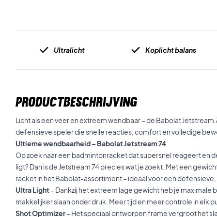
Ultralicht
Koplicht balans
PRODUCTBESCHRIJVING
Licht als een veer en extreem wendbaar – de Babolat Jetstream 
defensieve speler die snelle reacties, comfort en volledige bewe
Ultieme wendbaarheid – Babolat Jetstream 74
Op zoek naar een badmintonracket dat supersnel reageert en de h
ligt? Dan is de Jetstream 74 precies wat je zoekt. Met een gewicht v
racket in het Babolat-assortiment – ideaal voor een defensieve, s
Ultra Light
– Dankzij het extreem lage gewicht heb je maximale b
makkelijker slaan onder druk. Meer tijd en meer controle in elk p
Shot Optimizer
– Het speciaal ontworpen frame vergroot het s