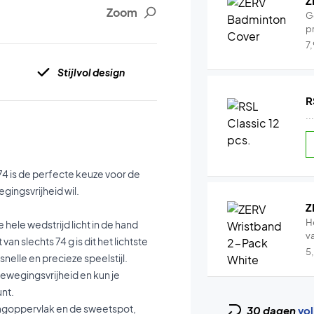
Z
Zoom
G
pr
7
Stijlvol design
R
..
74 is de perfecte keuze voor de
gingsvrijheid wil.
Z
H
ele wedstrijd licht in de hand
v
an slechts 74 g is dit het lichtste
5
nelle en precieze speelstijl.
ewegingsvrijheid en kun je
unt.
lagoppervlak en de sweetspot,
30 dagen
vol