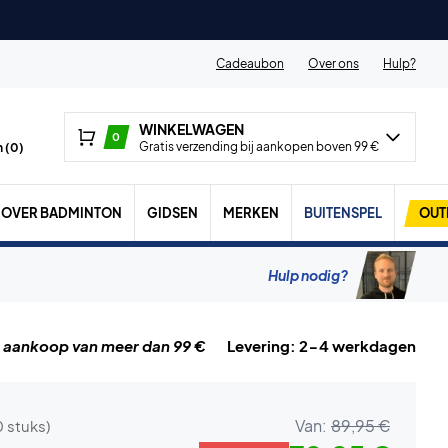
Cadeaubon
Over ons
Hulp?
WINKELWAGEN
0
Gratis verzending bij aankopen boven 99 €
 (
0
)
OVER BADMINTON
GIDSEN
MERKEN
BUITENSPEL
OUT
Hulp nodig?
j aankoop van meer dan 99 €
Levering: 2-4 werkdagen
Van:
89,95 €
0 stuks)