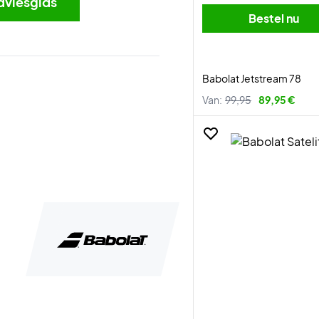
dviesgids
Bestel nu
Babolat Jetstream 78
Van:
99,95
89,95 €