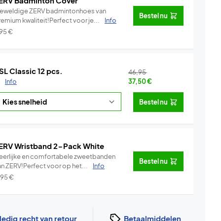
ERV Badminton Cover
eweldige ZERV badmintonhoes van
Bestel nu
emium kwaliteit!Perfect voor je...
Info
,95
€
SL Classic 12 pcs.
46,95
.
Info
37,50
€
Bestel nu
ERV Wristband 2-Pack White
eerlijke en comfortabele zweetbanden
Bestel nu
an ZERV!Perfect voor op het...
Info
,95
€
ledig recht van retour
Betaalmiddelen