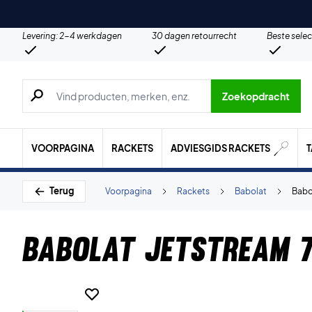
Levering: 2-4 werkdagen
30 dagen retourrecht
Beste selec
Zoeken naar producten, merken etc.
Zoekopdracht
VOORPAGINA
RACKETS
ADVIESGIDS RACKETS
Terug
Voorpagina
Rackets
Babolat
Babo
Babolat Jetstream 