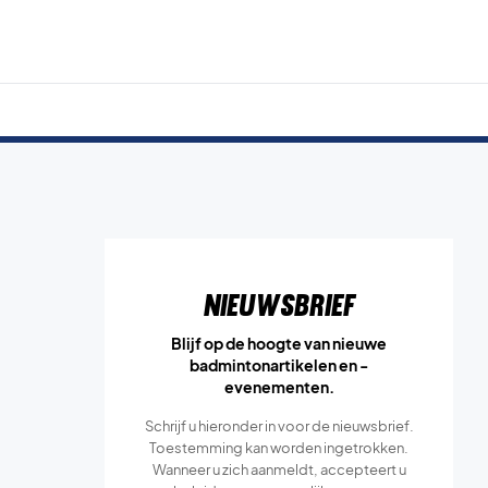
Nieuwsbrief
Blijf op de hoogte van nieuwe
badmintonartikelen en -
evenementen.
Schrijf u hieronder in voor de nieuwsbrief.
Toestemming kan worden ingetrokken.
Wanneer u zich aanmeldt, accepteert u