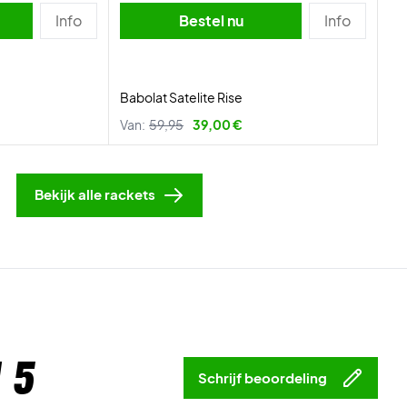
Info
Bestel nu
Info
Babolat Satelite Rise
Van:
59,95
39,00 €
Bekijk alle rackets
 5
Schrijf beoordeling