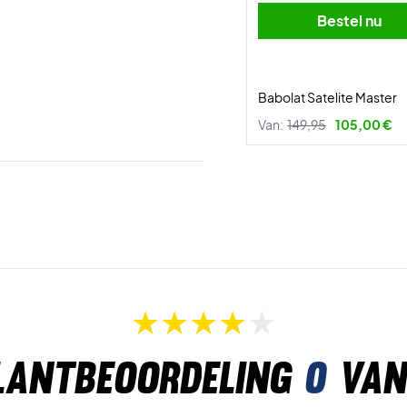
Bestel nu
Babolat Satelite Master
Van:
149,95
105,00 €
lantbeoordeling
0
van