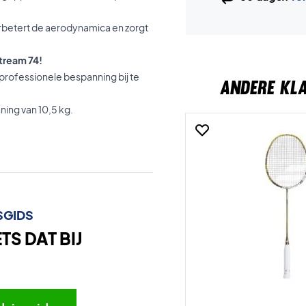
erbetert de aerodynamica en zorgt
stream 74!
rofessionele bespanning bij te
ANDERE KL
ning van 10,5 kg.
SGIDS
S DAT BIJ