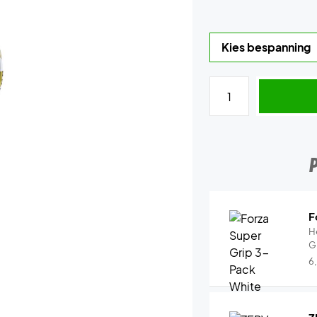
F
H
G
6