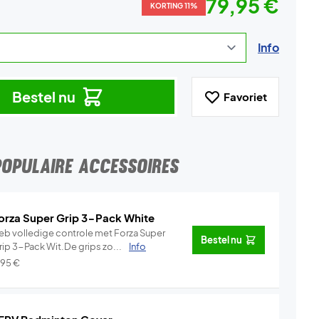
79,95 €
KORTING 11%
Info
Bestel nu
Favoriet
POPULAIRE ACCESSOIRES
orza Super Grip 3-Pack White
eb volledige controle met Forza Super
Bestel nu
rip 3-Pack Wit.De grips zo...
Info
,95
€