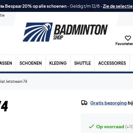
👟 Bespaar 20% op alle schoenen
-
Geldig t/m 12/8
-
Zie de selectie
tie
Favorieten
TASSEN
SCHOENEN
KLEDING
SHUTTLE
ACCESSOIRES
lat Jetstream 74
74
Gratis bezorging
bi
Op voorraad
(+1