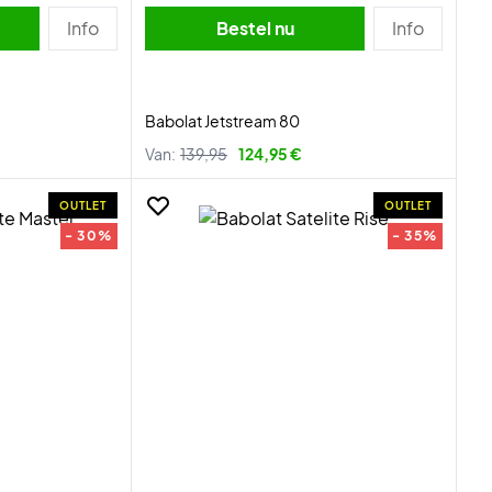
Info
Bestel nu
Info
Babolat Jetstream 80
Van:
139,95
124,95 €
OUTLET
OUTLET
- 30%
- 35%