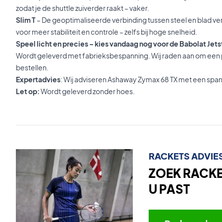
zodat je de shuttle zuiverder raakt – vaker.
Slim T
– De geoptimaliseerde verbinding tussen steel en blad v
voor meer stabiliteit en controle – zelfs bij hoge snelheid.
Speel licht en precies – kies vandaag nog voor de Babolat Jet
Wordt geleverd met fabrieksbespanning. Wij raden aan om een p
bestellen.
Expertadvies
: Wij adviseren Ashaway Zymax 68 TX met een span
Let op:
Wordt geleverd zonder hoes.
RACKETS ADVIE
ZOEK RACKET
U PAST