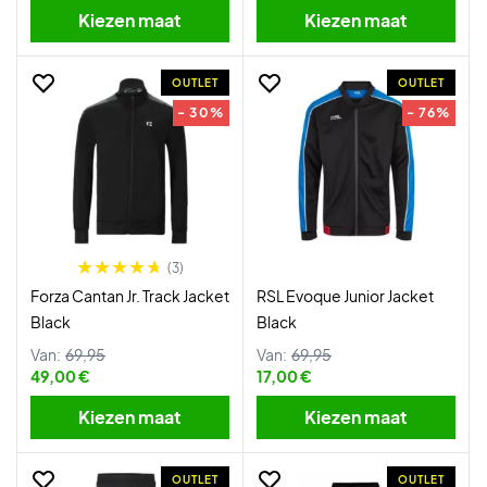
Kiezen maat
Kiezen maat
OUTLET
OUTLET
- 30%
- 76%
(3)
Forza Cantan Jr. Track Jacket
RSL Evoque Junior Jacket
Black
Black
Van:
69,95
Van:
69,95
49,00 €
17,00 €
Kiezen maat
Kiezen maat
OUTLET
OUTLET