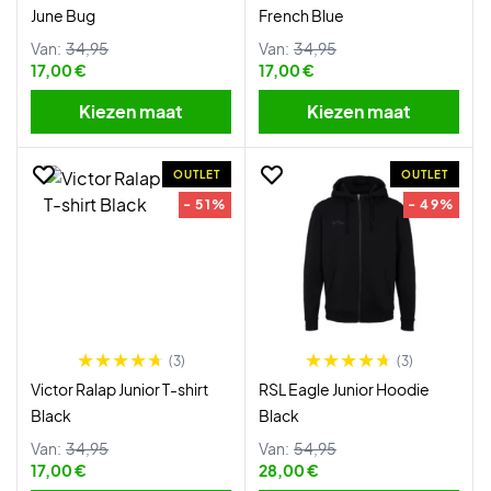
June Bug
French Blue
Van:
34,95
Van:
34,95
17,00 €
17,00 €
Kiezen maat
Kiezen maat
OUTLET
OUTLET
- 51%
- 49%
(3)
(3)
Victor Ralap Junior T-shirt
RSL Eagle Junior Hoodie
Black
Black
Van:
34,95
Van:
54,95
17,00 €
28,00 €