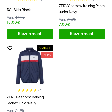
ZERV Sparrow Training Pants
RSL Skirt Black
Junior Navy
Van:
44,95
Van:
74,95
18,00 €
7,00 €
Kiezen maat
Kiezen maat
OUTLET
- 91%
(4)
ZERV Peacock Training
Jacket Junior Navy
Van:
74,95