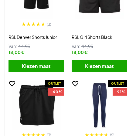
(3)
RSL Denver Shorts Junior
RSL Girl Shorts Black
Van:
44,95
Van:
44,95
18,00 €
18,00 €
Kiezen maat
Kiezen maat
OUTLET
OUTLET
- 60%
- 91%
(3)
(5)