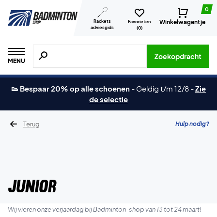
0
Rackets
Winkelwagentje
Favorieten
adviesgids
(
0
)
Zoeken naar producten, merken etc.
Zoekopdracht
MENU
👟 Bespaar 20% op alle schoenen
-
Geldig t/m 12/8
-
Zie
de selectie
Terug
Hulp nodig?
Junior
Wij vieren onze verjaardag bij Badminton-shop van 13 tot 24 maart!