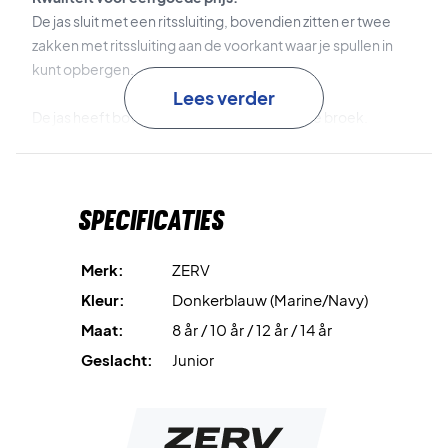
De jas sluit met een ritssluiting, bovendien zitten er twee
zakken met ritssluiting aan de voorkant waar je spullen in
kunt opbergen.
Lees verder
De jas heeft bovendien ook een bijpassende broek.
Deze ZERV Peacock jas heeft een hoge kwaliteit, stijlvol
design en geweldige materialen - Designed by players for
Specificaties
players!
Kleur: Navy
Merk:
ZERV
Materiaal: 92% Polyester 8% Elastaan
Kleur:
Donkerblauw (Marine/Navy)
De wasinstructies zitten in het jasje.
Maat:
8 år / 10 år / 12 år / 14 år
Geslacht:
Junior