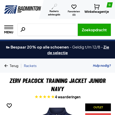
0
Rackets
Winkelwagentje
Favorieten
adviesgids
(
0
)
Zoeken naar producten, merken etc.
Zoekopdracht
MENU
👟 Bespaar 20% op alle schoenen
-
Geldig t/m 12/8
-
Zie
de selectie
|
Hulp nodig?
Terug
Rackets
ZERV Peacock Training Jacket Junior
Navy
4 waarderingen
OUTLET
OUTLET