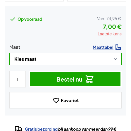
Van:
74,95 €
Op voorraad
7,00 €
Laatste kans
Maat
Maattabel
Bestel nu
Favoriet
Gratis bezorging
bij aankoop van meer dan 99 €