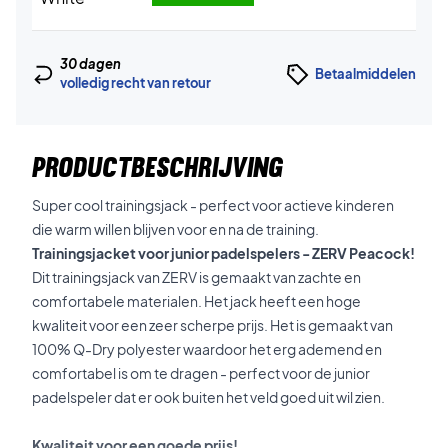
30 dagen
Betaalmiddelen
volledig recht van retour
PRODUCTBESCHRIJVING
Super cool trainingsjack - perfect voor actieve kinderen
die warm willen blijven voor en na de training.
Trainingsjacket voor junior padelspelers - ZERV Peacock!
Dit trainingsjack van ZERV is gemaakt van zachte en
comfortabele materialen. Het jack heeft een hoge
kwaliteit voor een zeer scherpe prijs. Het is gemaakt van
100% Q-Dry polyester waardoor het erg ademend en
comfortabel is om te dragen - perfect voor de junior
padelspeler dat er ook buiten het veld goed uit wil zien.
Kwaliteit voor een goede prijs!