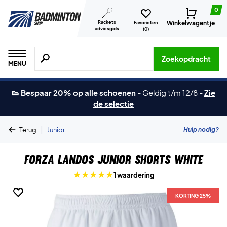
0
Rackets
Winkelwagentje
Favorieten
adviesgids
(
0
)
Zoeken naar producten, merken etc.
Zoekopdracht
MENU
👟 Bespaar 20% op alle schoenen
-
Geldig t/m 12/8
-
Zie
de selectie
|
Hulp nodig?
Terug
Junior
Forza Landos Junior Shorts White
1 waardering
KORTING 25%