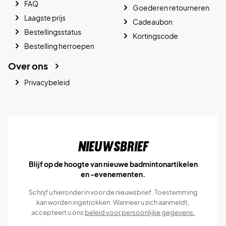
FAQ
Goederen retourneren
Laagste prijs
Cadeaubon
Bestellingsstatus
Kortingscode
Bestelling herroepen
Over ons
Privacybeleid
Nieuwsbrief
Blijf op de hoogte van nieuwe badmintonartikelen
en -evenementen.
Schrijf u hieronder in voor de nieuwsbrief. Toestemming
kan worden ingetrokken. Wanneer u zich aanmeldt,
accepteert u ons
beleid voor persoonlijke gegevens.