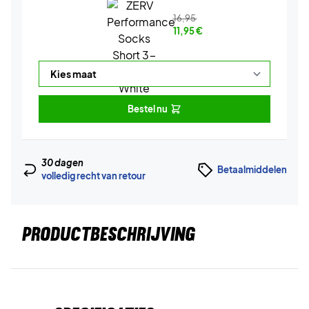
16,95
11,95
€
Bestel nu
30 dagen
Betaalmiddelen
volledig recht van retour
PRODUCTBESCHRIJVING