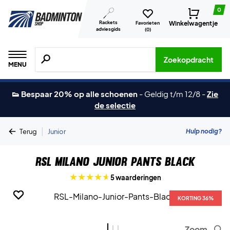
0
Rackets
Winkelwagentje
Favorieten
adviesgids
(
0
)
Zoeken naar producten, merken etc.
Zoekopdracht
MENU
👟 Bespaar 20% op alle schoenen
-
Geldig t/m 12/8
-
Zie
de selectie
|
Hulp nodig?
Terug
Junior
RSL Milano Junior Pants Black
5 waarderingen
KORTING 36%
KORTING 36%
KORTING 36%
Zoom