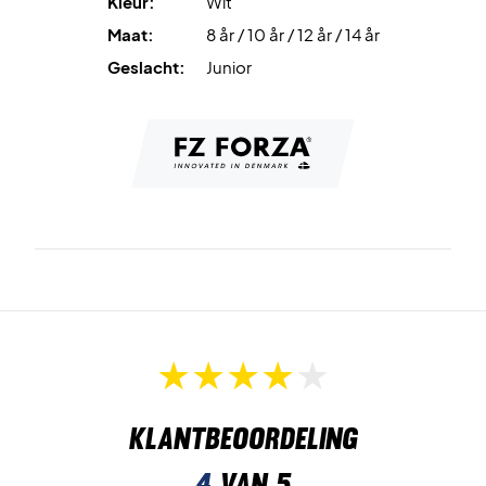
Kleur:
Wit
Maat:
8 år / 10 år / 12 år / 14 år
Geslacht:
Junior
Klantbeoordeling
4
van 5