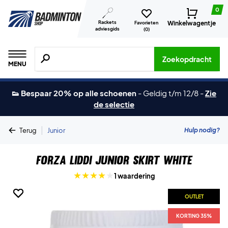
0
Rackets
Winkelwagentje
Favorieten
adviesgids
(
0
)
Zoeken naar producten, merken etc.
Zoekopdracht
MENU
👟 Bespaar 20% op alle schoenen
-
Geldig t/m 12/8
-
Zie
de selectie
|
Hulp nodig?
Terug
Junior
Forza Liddi Junior Skirt White
1 waardering
OUTLET
OUTLET
OUTLET
KORTING 35%
KORTING 35%
KORTING 35%