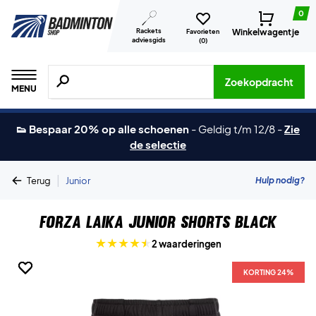
0
Rackets
Winkelwagentje
Favorieten
adviesgids
(
0
)
Zoeken naar producten, merken etc.
Zoekopdracht
MENU
👟 Bespaar 20% op alle schoenen
-
Geldig t/m 12/8
-
Zie
de selectie
|
Hulp nodig?
Terug
Junior
Forza Laika Junior Shorts Black
2 waarderingen
KORTING 24%
KORTING 24%
KORTING 24%