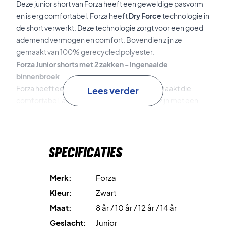
Deze junior short van Forza heeft een geweldige pasvorm
en is erg comfortabel. Forza heeft
Dry Force
technologie in
de short verwerkt. Deze technologie zorgt voor een goed
ademend vermogen en comfort. Bovendien zijn ze
gemaakt van 100% gerecycled polyester.
Forza Junior shorts met 2 zakken - Ingenaaide
binnenbroek
Forza heeft een paar zwarte junior shorts gemaakt die
Lees verder
comfortabel, ademend en milieuvriendelijk zijn met een
geweldige pasvorm. Verder hebben ze 2 zakken en een
ingenaaide binnenbroek. Deze short heeft het allemaal:
bestel ze vandaag nog voor een geweldige prijs!
Specificaties
Materiaal: 100% gerecycled polyester
Kleur: Zwart
Merk:
Forza
FZ NR: 213684
Kleur:
Zwart
Maat:
8 år / 10 år / 12 år / 14 år
Geslacht:
Junior