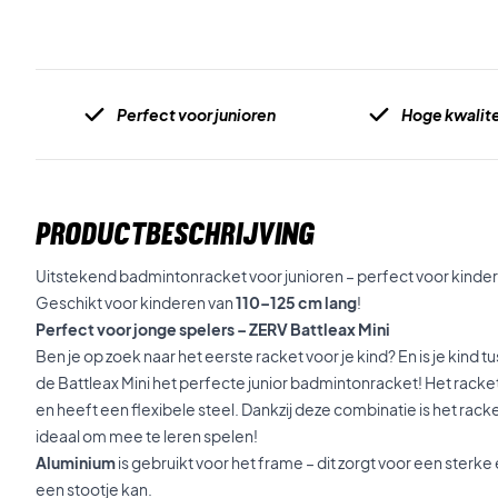
Perfect voor junioren
Hoge kwalite
PRODUCTBESCHRIJVING
Uitstekend badmintonracket voor junioren – perfect voor kind
Geschikt voor kinderen van
110–125 cm lang
!
Perfect voor jonge spelers – ZERV Battleax Mini
Ben je op zoek naar het eerste racket voor je kind? En is je kind t
de Battleax Mini het perfecte junior badmintonracket! Het racke
en heeft een flexibele steel. Dankzij deze combinatie is het racke
ideaal om mee te leren spelen!
Aluminium
is gebruikt voor het frame – dit zorgt voor een sterk
een stootje kan.