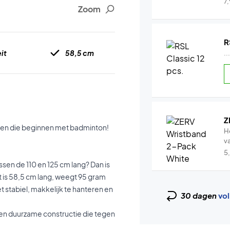
7
Zoom
R
it
58,5 cm
..
Z
eren die beginnen met badminton!
H
v
5
ussen de 110 en 125 cm lang? Dan is
t is 58,5 cm lang, weegt 95 gram
t stabiel, makkelijk te hanteren en
30 dagen
vol
e en duurzame constructie die tegen