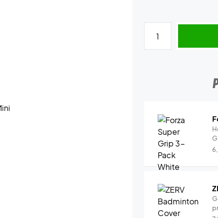
F
H
G
6
Z
G
pr