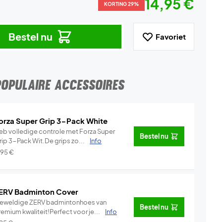
14,95 €
KORTING 29%
Bestel nu
Favoriet
POPULAIRE ACCESSOIRES
orza Super Grip 3-Pack White
eb volledige controle met Forza Super
Bestel nu
rip 3-Pack Wit.De grips zo...
Info
,95
€
ERV Badminton Cover
eweldige ZERV badmintonhoes van
Bestel nu
emium kwaliteit!Perfect voor je...
Info