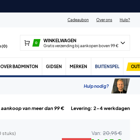
Cadeaubon
Over ons
Hulp?
WINKELWAGEN
0
Gratis verzending bij aankopen boven 99 €
 (
0
)
OVER BADMINTON
GIDSEN
MERKEN
BUITENSPEL
OUT
Hulp nodig?
j aankoop van meer dan 99 €
Levering: 2-4 werkdagen
Van:
20,95 €
0 stuks)