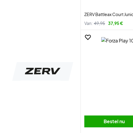
ZERV Battleax Court Juni
Van:
49,95
37,95 €
Bestel nu