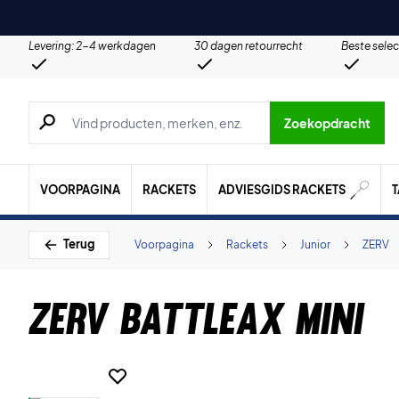
Levering: 2-4 werkdagen
30 dagen retourrecht
Beste selec
Zoeken naar producten, merken etc.
Zoekopdracht
VOORPAGINA
RACKETS
ADVIESGIDS RACKETS
Terug
Voorpagina
Rackets
Junior
ZERV
ZERV Battleax Mini