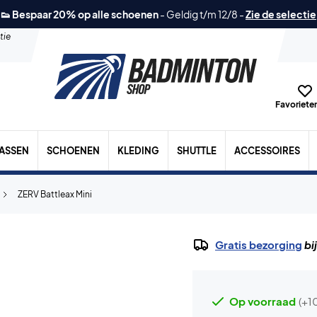
👟 Bespaar 20% op alle schoenen
-
Geldig t/m 12/8
-
Zie de selectie
tie
Favorieten
TASSEN
SCHOENEN
KLEDING
SHUTTLE
ACCESSOIRES
ZERV Battleax Mini
Gratis bezorging
bi
Op voorraad
(+1