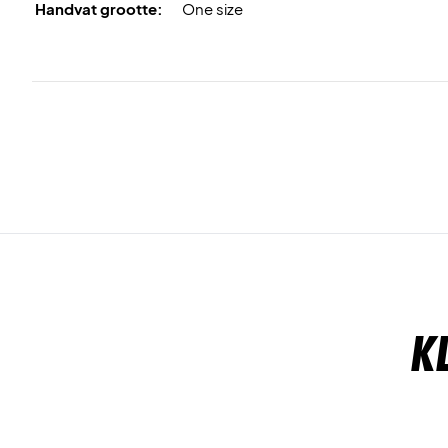
Handvat grootte:
One size
K