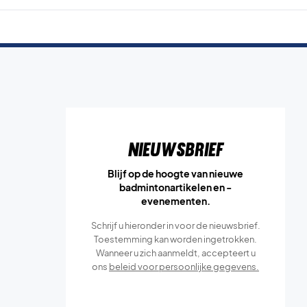
Nieuwsbrief
Blijf op de hoogte van nieuwe
badmintonartikelen en -
evenementen.
Schrijf u hieronder in voor de nieuwsbrief.
Toestemming kan worden ingetrokken.
Wanneer u zich aanmeldt, accepteert u
ons
beleid voor persoonlijke gegevens.