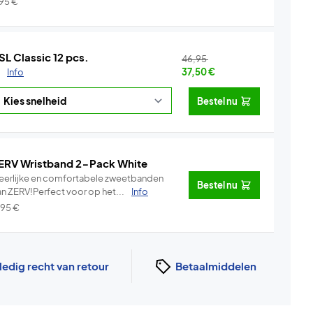
,95
€
SL Classic 12 pcs.
46,95
.
Info
37,50
€
Bestel nu
ERV Wristband 2-Pack White
eerlijke en comfortabele zweetbanden
Bestel nu
an ZERV!Perfect voor op het...
Info
,95
€
ledig recht van retour
Betaalmiddelen