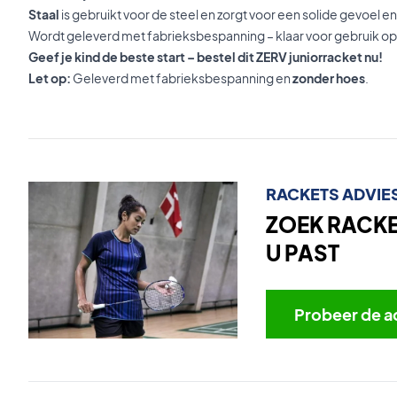
Staal
is gebruikt voor de steel en zorgt voor een solide gevoel 
Wordt geleverd met fabrieksbespanning – klaar voor gebruik op
Geef je kind de beste start – bestel dit ZERV juniorracket nu!
Let op:
Geleverd met fabrieksbespanning en
zonder hoes
.
RACKETS ADVIE
ZOEK RACKET
U PAST
Probeer de a