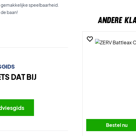
en gemakkelijke speelbaarheid.
 de baan!
ANDERE KL
SGIDS
S DAT BIJ
dviesgids
Bestel nu