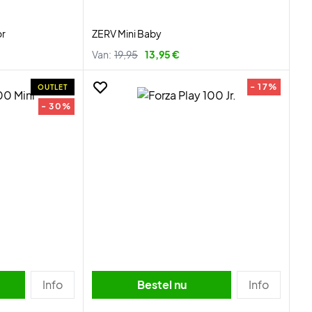
or
ZERV Mini Baby
Van:
19,95
13,95 €
- 17%
OUTLET
- 30%
Info
Bestel nu
Info