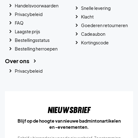
Handelsvoorwaarden
Snelle levering
Privacybeleid
Klacht
FAQ
Goederen retourneren
Laagste prijs
Cadeaubon
Bestellingsstatus
Kortingscode
Bestelling herroepen
Over ons
Privacybeleid
Nieuwsbrief
Blijf op de hoogte van nieuwe badmintonartikelen
en -evenementen.
Schrijf u hieronder in voor de nieuwsbrief. Toestemming