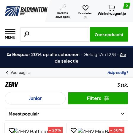
0
Rackets
Winkelwagentje
Favorieten
adviesgids
(
0
)
Zoeken naar producten, merken etc.
Zoekopdracht
MENU
👟 Bespaar 20% op alle schoenen
-
Geldig t/m 12/8
-
Zie
de selectie
Voorpagina
Hulp nodig?
ZERV
3 stk.
Junior
Filters
Meest populair
- 29%
- 30%