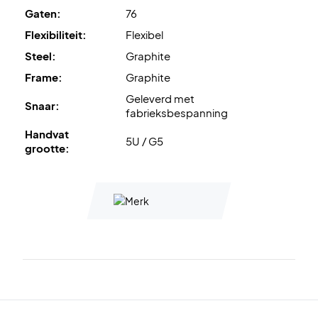
Gaten:
76
Expertadvies
: voor deze racket adviseren wij Ashaway
Flexibiliteit:
Flexibel
Zymax 68 TX met een spanning van 10,5 kg.
Steel:
Graphite
Wordt geleverd zonder hoes!
Frame:
Graphite
Geleverd met
Snaar:
fabrieksbespanning
Handvat
5U / G5
grootte: