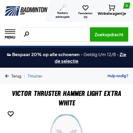
0
Rackets
Winkelwagentje
Favorieten
adviesgids
(
0
)
Zoeken naar producten, merken etc.
Zoekopdracht
MENU
👟 Bespaar 20% op alle schoenen
-
Geldig t/m 12/8
-
Zie
de selectie
|
Hulp nodig?
Terug
Thruster
Victor Thruster Hammer Light Extra
White