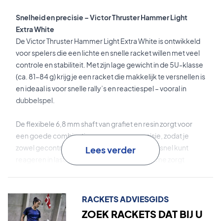
Snelheid en precisie – Victor Thruster Hammer Light
Extra White
De Victor Thruster Hammer Light Extra White is ontwikkeld
voor spelers die een lichte en snelle racket willen met veel
controle en stabiliteit. Met zijn lage gewicht in de 5U-klasse
(ca. 81–84 g) krijg je een racket die makkelijk te versnellen is
en ideaal is voor snelle rally’s en reactiespel – vooral in
dubbelspel.
De flexibele 6,8 mm shaft van grafiet en resin zorgt voor
een goede combinatie van power en precisie, zodat je
zowel gecontroleerde slagen kunt spelen als snel kunt
Lees verder
reageren in lastige situaties. Het stabiele frame zorgt
bovendien voor een solide gevoel bij elke slag.
Power Box
is een boxvormige frameconstructie die de
RACKETS ADVIESGIDS
stabiliteit verhoogt en torsie vermindert voor meer
ZOEK RACKETS DAT BIJ U
controle en precisie.