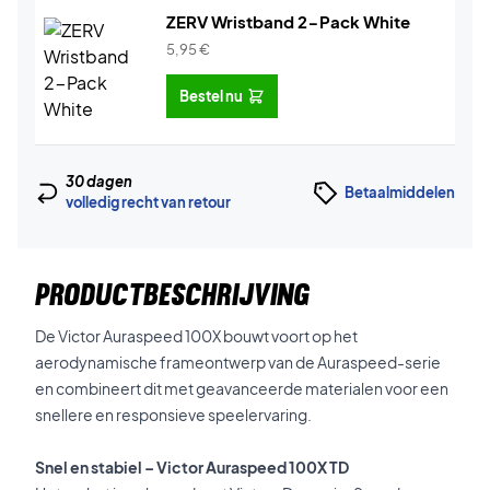
ZERV Wristband 2-Pack White
5,95
€
Bestel nu
30 dagen
Betaalmiddelen
volledig recht van retour
PRODUCTBESCHRIJVING
De Victor Auraspeed 100X bouwt voort op het
aerodynamische frameontwerp van de Auraspeed-serie
en combineert dit met geavanceerde materialen voor een
snellere en responsieve speelervaring.
Snel en stabiel – Victor Auraspeed 100X TD