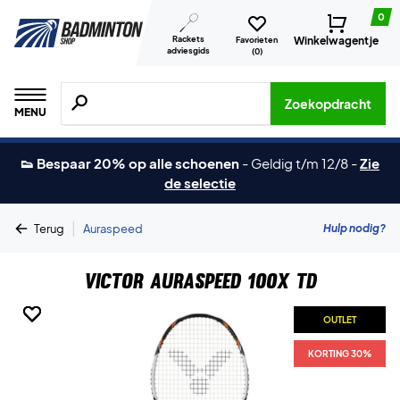
0
Rackets
Winkelwagentje
Favorieten
adviesgids
(
0
)
Zoeken naar producten, merken etc.
Zoekopdracht
MENU
👟 Bespaar 20% op alle schoenen
-
Geldig t/m 12/8
-
Zie
de selectie
|
Hulp nodig?
Terug
Auraspeed
Victor Auraspeed 100X TD
OUTLET
OUTLET
OUTLET
OUTLET
OUTLET
KORTING 30%
KORTING 30%
KORTING 30%
KORTING 30%
KORTING 30%