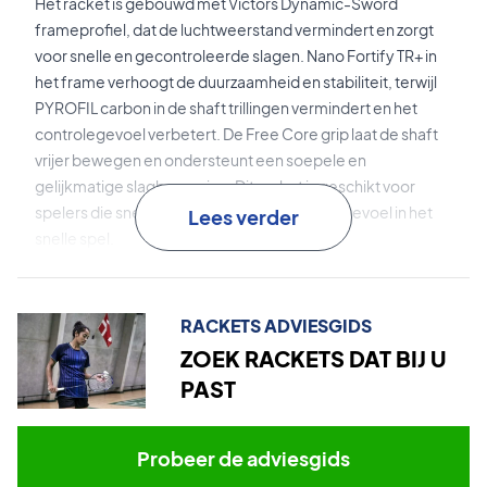
Het racket is gebouwd met Victors Dynamic-Sword
frameprofiel, dat de luchtweerstand vermindert en zorgt
voor snelle en gecontroleerde slagen. Nano Fortify TR+ in
het frame verhoogt de duurzaamheid en stabiliteit, terwijl
PYROFIL carbon in de shaft trillingen vermindert en het
controlegevoel verbetert. De Free Core grip laat de shaft
vrijer bewegen en ondersteunt een soepele en
gelijkmatige slagbeweging. Dit racket is geschikt voor
spelers die snelheid willen combineren met gevoel in het
Lees verder
snelle spel.
Dynamic-Sword
is een aerodynamisch frameontwerp dat
de swingsnelheid verhoogt en snelle reacties ondersteunt
RACKETS ADVIESGIDS
in lastige situaties.
ZOEK RACKETS DAT BIJ U
PAST
Nano Fortify TR+
is een verbeterde carbonstructuur van
Victor die het frame versterkt en de slagrespons verhoogt.
Probeer de adviesgids
PYROFIL
is een Japans carbonmateriaal dat trillingen