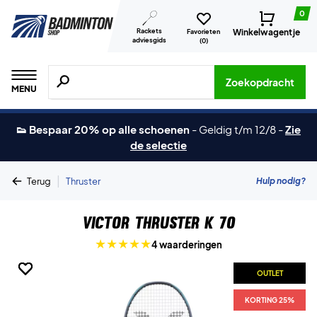
0
Rackets
Winkelwagentje
Favorieten
adviesgids
(
0
)
Zoeken naar producten, merken etc.
Zoekopdracht
MENU
👟 Bespaar 20% op alle schoenen
-
Geldig t/m 12/8
-
Zie
de selectie
|
Hulp nodig?
Terug
Thruster
Victor Thruster K 70
4 waarderingen
OUTLET
OUTLET
OUTLET
OUTLET
OUTLET
OUTLET
KORTING 25%
KORTING 25%
KORTING 25%
KORTING 25%
KORTING 25%
KORTING 25%