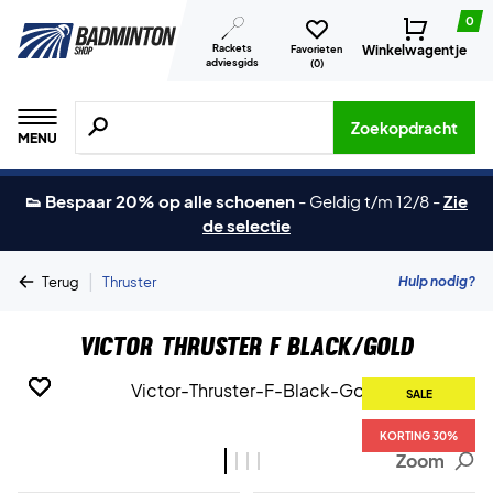
0
Rackets
Winkelwagentje
Favorieten
adviesgids
(
0
)
Zoeken naar producten, merken etc.
Zoekopdracht
MENU
👟 Bespaar 20% op alle schoenen
-
Geldig t/m 12/8
-
Zie
de selectie
|
Hulp nodig?
Terug
Thruster
Victor Thruster F Black/Gold
SALE
SALE
SALE
SALE
KORTING 30%
KORTING 30%
KORTING 30%
KORTING 30%
Zoom