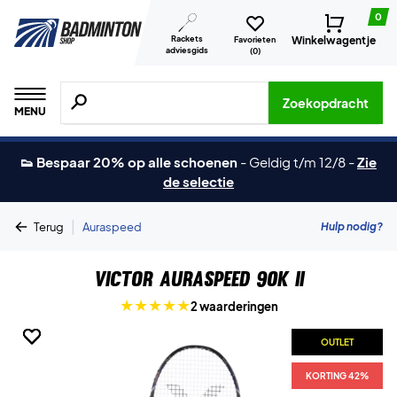
0
Rackets
Winkelwagentje
Favorieten
adviesgids
(
0
)
Zoeken naar producten, merken etc.
Zoekopdracht
MENU
👟 Bespaar 20% op alle schoenen
-
Geldig t/m 12/8
-
Zie
de selectie
|
Hulp nodig?
Terug
Auraspeed
Victor Auraspeed 90K II
2 waarderingen
OUTLET
OUTLET
OUTLET
OUTLET
KORTING 42%
KORTING 42%
KORTING 42%
KORTING 42%