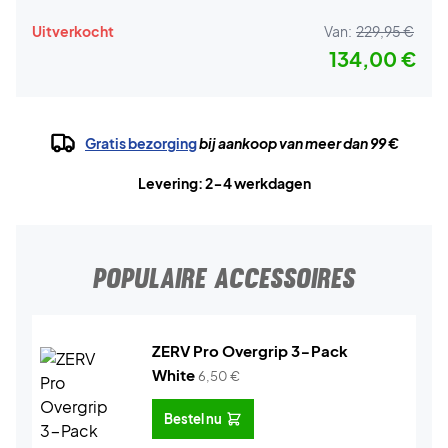
Uitverkocht
Van:
229,95 €
134,00 €
Gratis bezorging
bij aankoop van meer dan 99 €
Levering: 2-4 werkdagen
POPULAIRE ACCESSOIRES
ZERV Pro Overgrip 3-Pack
White
6,50
€
Bestel nu