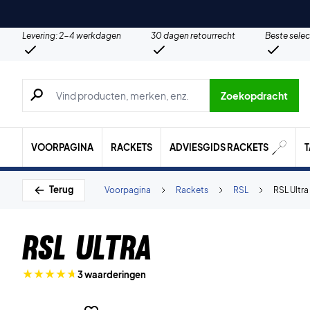
Levering: 2-4 werkdagen
30 dagen retourrecht
Beste selec
Zoeken naar producten, merken etc.
Zoekopdracht
VOORPAGINA
RACKETS
ADVIESGIDS RACKETS
Terug
Voorpagina
Rackets
RSL
RSL Ultra
RSL Ultra
3 waarderingen