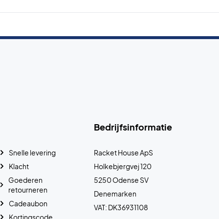
Bedrijfsinformatie
Snelle levering
Racket House ApS
Klacht
Holkebjergvej 120
Goederen
5250 Odense SV
retourneren
Denemarken
Cadeaubon
VAT: DK36931108
Kortingscode