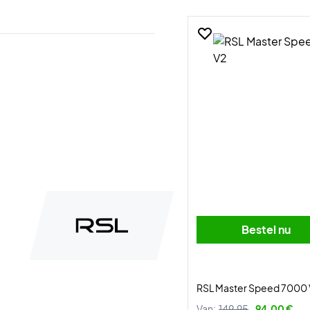
Bestel nu
RSL Master Speed 7000
Van:
149,95
94,00 €