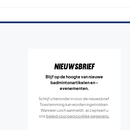
Nieuwsbrief
Blijf op de hoogte van nieuwe
badmintonartikelen en -
evenementen.
Schrijf u hieronder in voor de nieuwsbrief.
Toestemming kan worden ingetrokken.
Wanneer u zich aanmeldt, accepteert u
ons
beleid voor persoonlijke gegevens.