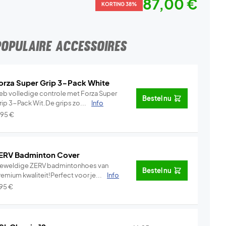
87,00 €
KORTING 38%
POPULAIRE ACCESSOIRES
orza Super Grip 3-Pack White
eb volledige controle met Forza Super
Bestel nu
rip 3-Pack Wit.De grips zo...
Info
,95
€
ERV Badminton Cover
eweldige ZERV badmintonhoes van
Bestel nu
emium kwaliteit!Perfect voor je...
Info
,95
€