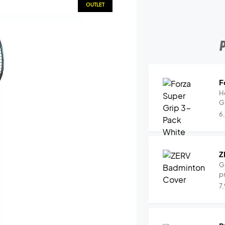
OUTLET
F
H
G
6
Z
G
pr
7