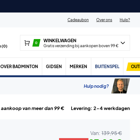
Cadeaubon
Over ons
Hulp?
WINKELWAGEN
0
Gratis verzending bij aankopen boven 99 €
 (
0
)
OVER BADMINTON
GIDSEN
MERKEN
BUITENSPEL
OUT
Hulp nodig?
j aankoop van meer dan 99 €
Levering: 2-4 werkdagen
Van:
139,95 €