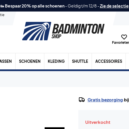
👟 Bespaar 20% op alle schoenen
-
Geldig t/m 12/8
-
Zie de selectie
tie
Favorieten
TASSEN
SCHOENEN
KLEDING
SHUTTLE
ACCESSOIRES
Gratis bezorging
bi
Uitverkocht