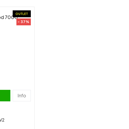
OUTLET
- 37%
Info
 V2