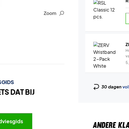
R
..
Zoom
Z
H
v
5
SGIDS
30 dagen
vol
S DAT BIJ
dviesgids
ANDERE KL