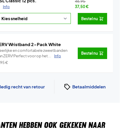
SL Classic 12 pcs.
46,95
.
Info
37,50
€
Bestel nu
ERV Wristband 2-Pack White
eerlijke en comfortabele zweetbanden
Bestel nu
an ZERV!Perfect voor op het...
Info
,95
€
ledig recht van retour
Betaalmiddelen
ANTEN HEBBEN OOK GEKEKEN NAAR