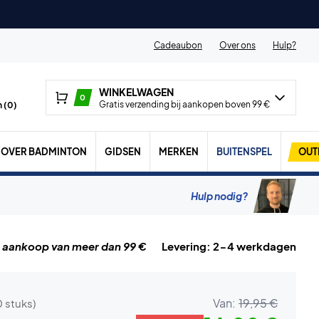
Cadeaubon
Over ons
Hulp?
WINKELWAGEN
0
Gratis verzending bij aankopen boven 99 €
 (
0
)
OVER BADMINTON
GIDSEN
MERKEN
BUITENSPEL
OUT
Hulp nodig?
j aankoop van meer dan 99 €
Levering: 2-4 werkdagen
Van:
19,95 €
0 stuks)