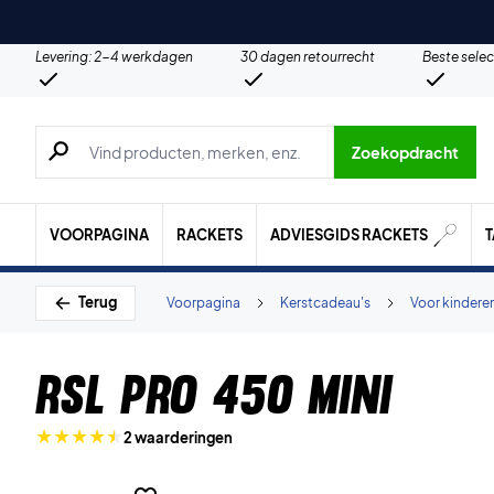
Levering: 2-4 werkdagen
30 dagen retourrecht
Beste selec
Zoeken naar producten, merken etc.
Zoekopdracht
VOORPAGINA
RACKETS
ADVIESGIDS RACKETS
Terug
Voorpagina
Kerstcadeau's
Voor kindere
RSL Pro 450 Mini
2 waarderingen