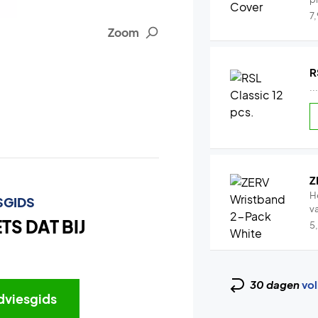
7
Zoom
R
..
Z
H
SGIDS
v
S DAT BIJ
5
30 dagen
vol
dviesgids