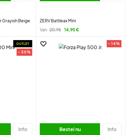
r Grayish Beige
ZERV Battleax Mini
Van:
20,95
14,95 €
- 14%
OUTLET
- 30%
Info
Bestel nu
Info