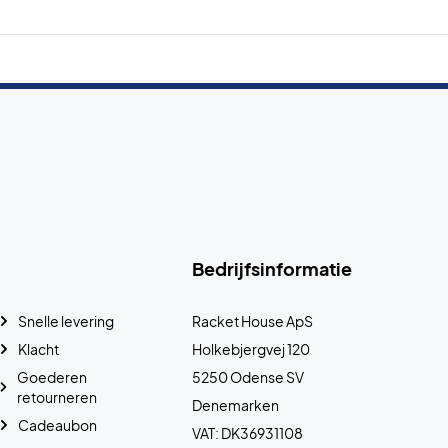
Bedrijfsinformatie
Snelle levering
Racket House ApS
Klacht
Holkebjergvej 120
Goederen
5250 Odense SV
retourneren
Denemarken
Cadeaubon
VAT: DK36931108