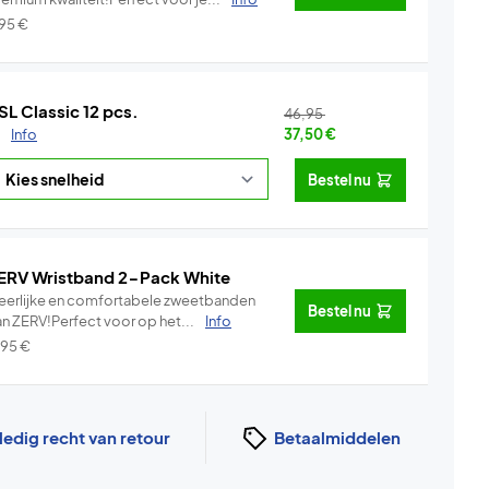
,95
€
SL Classic 12 pcs.
46,95
.
Info
37,50
€
Bestel nu
ERV Wristband 2-Pack White
eerlijke en comfortabele zweetbanden
Bestel nu
an ZERV!Perfect voor op het...
Info
,95
€
ledig recht van retour
Betaalmiddelen