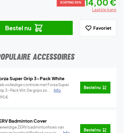
14,00 €
KORTING 30%
Laatste kans
Bestel nu
Favoriet
POPULAIRE ACCESSOIRES
orza Super Grip 3-Pack White
eb volledige controle met Forza Super
Bestel nu
rip 3-Pack Wit.De grips zo...
Info
,95
€
ERV Badminton Cover
eweldige ZERV badmintonhoes van
Bestel nu
emium kwaliteit!Perfect voor je...
Info