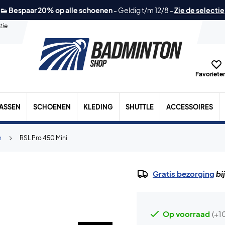
👟 Bespaar 20% op alle schoenen
-
Geldig t/m 12/8
-
Zie de selectie
tie
Favorieten
TASSEN
SCHOENEN
KLEDING
SHUTTLE
ACCESSOIRES
n
RSL Pro 450 Mini
Gratis bezorging
bi
Op voorraad
(+1