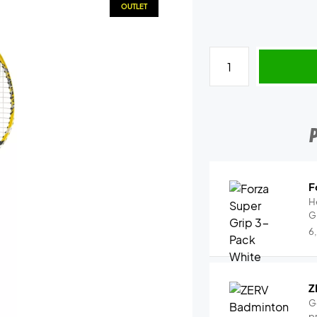
OUTLET
F
H
G
6
Z
G
pr