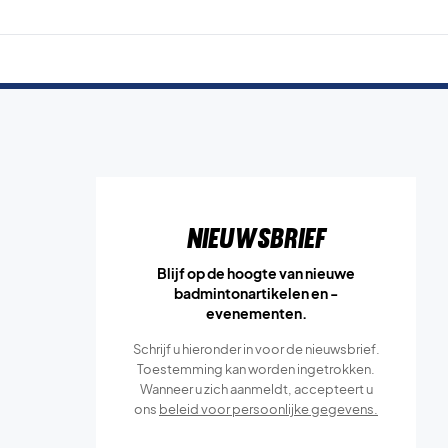
Nieuwsbrief
Blijf op de hoogte van nieuwe
badmintonartikelen en -
evenementen.
Schrijf u hieronder in voor de nieuwsbrief.
Toestemming kan worden ingetrokken.
Wanneer u zich aanmeldt, accepteert u
ons
beleid voor persoonlijke gegevens.