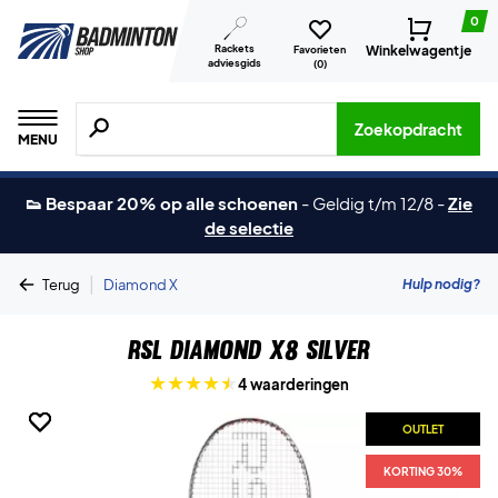
0
Rackets
Winkelwagentje
Favorieten
adviesgids
(
0
)
Zoeken naar producten, merken etc.
Zoekopdracht
MENU
👟 Bespaar 20% op alle schoenen
-
Geldig t/m 12/8
-
Zie
de selectie
|
Hulp nodig?
Terug
Diamond X
RSL Diamond X8 Silver
4 waarderingen
OUTLET
OUTLET
OUTLET
KORTING 30%
KORTING 30%
KORTING 30%