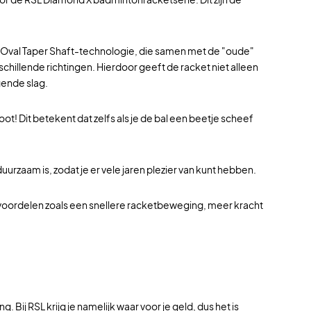
 de Oval Taper Shaft-technologie, die samen met de "oude"
rschillende richtingen. Hierdoor geeft de racket niet alleen
lgende slag.
 Dit betekent dat zelfs als je de bal een beetje scheef
rzaam is, zodat je er vele jaren plezier van kunt hebben.
r voordelen zoals een snellere racketbeweging, meer kracht
j RSL krijg je namelijk waar voor je geld, dus het is