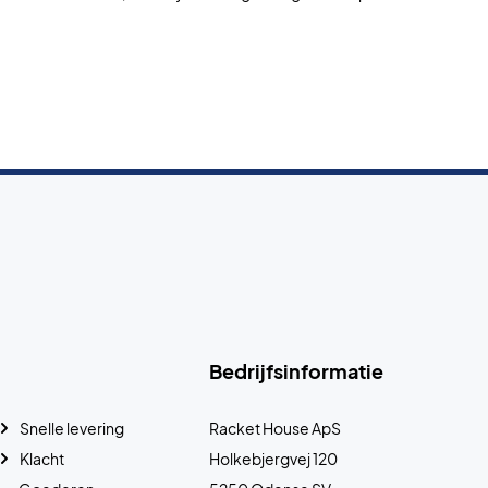
Bedrijfsinformatie
Snelle levering
Racket House ApS
Klacht
Holkebjergvej 120