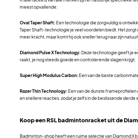
meest opvallende:
Oval Taper Shaft:
Een technologie die zorgvuldig is ontwik
Taper Shaft-technologie je veel voordelen biedt. Het zorgt e
meer kracht, maar komt hij ook sneller terug naar zijn natuur
Diamond Pulse X Technology:
Deze technologie geeft je e
raakt, je nog steeds goede en controlerende slagen krijgt.
Super High Modulus Carbon:
Een van de beste carbonmateri
Razer Thin Technology:
Een van de dunste frameprofielen o
en snellere reacties, zodat je zelfs in de beslissende derde 
Koop een RSL badmintonracket uit de Diam
Badminton-shop heeft een ruime selectie van Diamond X badmi