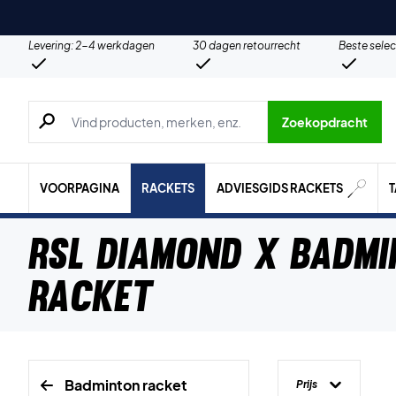
Levering: 2-4 werkdagen
30 dagen retourrecht
Beste selec
Zoeken naar producten, merken etc.
Zoekopdracht
VOORPAGINA
RACKETS
ADVIESGIDS RACKETS
RSL Diamond X Badm
racket
Badminton racket
Prijs