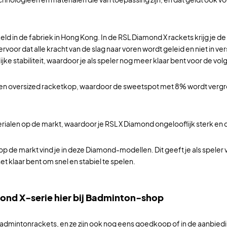
keld in de fabriek in Hong Kong. In de RSL Diamond X rackets krijg je
rvoor dat alle kracht van de slag naar voren wordt geleid en niet in ve
lijke stabiliteit, waardoor je als speler nog meer klaar bent voor de vo
en oversized racketkop, waardoor de sweetspot met 8% wordt vergroot!
alen op de markt, waardoor je RSL X Diamond ongelooflijk sterk en duu
p de markt vind je in deze Diamond-modellen. Dit geeft je als spele
set klaar bent om snel en stabiel te spelen.
ond X-serie hier bij Badminton-shop
ntonrackets, en ze zijn ook nog eens goedkoop of in de aanbieding. Bi