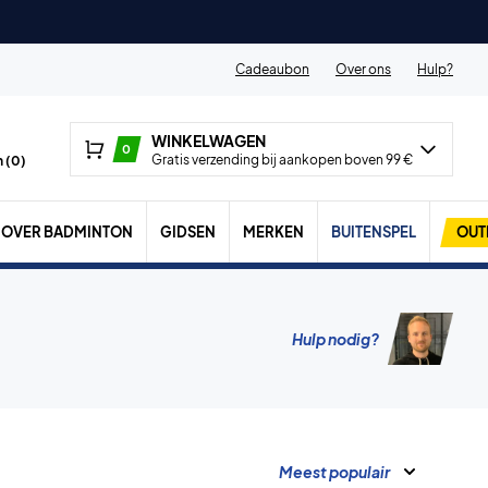
Cadeaubon
Over ons
Hulp?
WINKELWAGEN
0
Gratis verzending bij aankopen boven 99 €
 (
0
)
OVER BADMINTON
GIDSEN
MERKEN
BUITENSPEL
OUT
Hulp nodig?
Meest populair