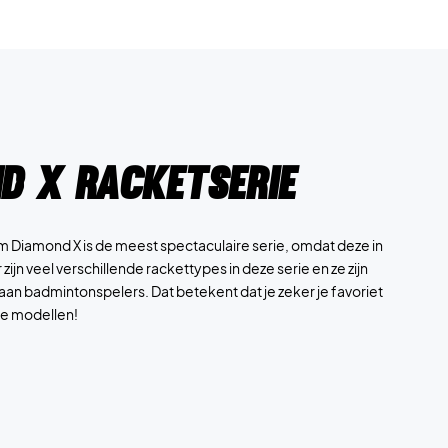
d X racketserie
m Diamond X is de meest spectaculaire serie, omdat deze in
ijn veel verschillende rackettypes in deze serie en ze zijn
an badmintonspelers. Dat betekent dat je zeker je favoriet
le modellen!