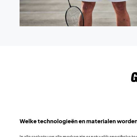
G
Welke technologieën en materialen worden
In alle rackets van alle merken zijn er natuurlijk specifiek