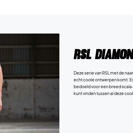
RSL Diamon
Deze serie van RSL met de naa
echt coole ontwerpen komt. Er z
bedoeld voor een breed scala a
kunt vinden tussen al deze coo