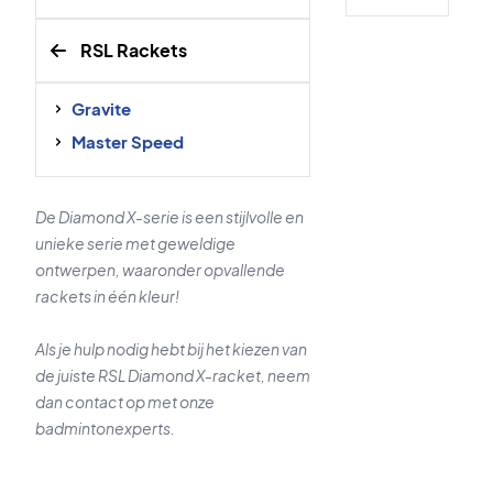
RSL Rackets
Gravite
Master Speed
De Diamond X-serie is een stijlvolle en
unieke serie met geweldige
ontwerpen, waaronder opvallende
rackets in één kleur!
Als je hulp nodig hebt bij het kiezen van
de juiste RSL Diamond X-racket, neem
dan contact op met onze
badmintonexperts.