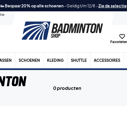
👟 Bespaar 20% op alle schoenen
-
Geldig t/m 12/8
-
Zie de selectie
tie
Favorieten
TASSEN
SCHOENEN
KLEDING
SHUTTLE
ACCESSOIRES
inton
0 producten