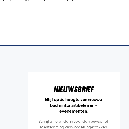
Nieuwsbrief
Blijf op de hoogte van nieuwe
badmintonartikelen en -
evenementen.
Schrijf u hieronder in voor de nieuwsbrief.
Toestemming kan worden ingetrokken.