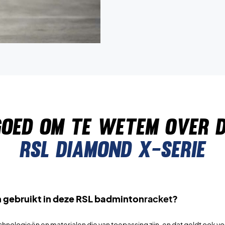
oed om te wetem over 
Rsl diamond x-serie
 gebruikt in deze RSL badminton
racket
?
e technologieën en materialen die van toepassing zijn, en dat geldt ook