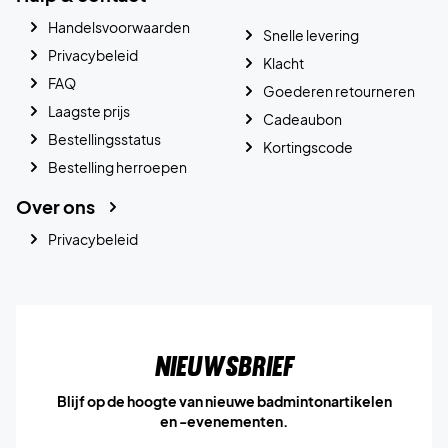
Handelsvoorwaarden
Snelle levering
Privacybeleid
Klacht
FAQ
Goederen retourneren
Laagste prijs
Cadeaubon
Bestellingsstatus
Kortingscode
Bestelling herroepen
Over ons
Privacybeleid
Nieuwsbrief
Blijf op de hoogte van nieuwe badmintonartikelen
en -evenementen.