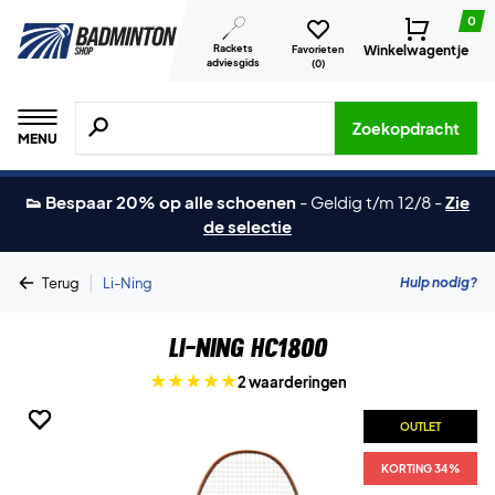
0
Rackets
Winkelwagentje
Favorieten
adviesgids
(
0
)
Zoeken naar producten, merken etc.
Zoekopdracht
MENU
👟 Bespaar 20% op alle schoenen
-
Geldig t/m 12/8
-
Zie
de selectie
|
Hulp nodig?
Terug
Li-Ning
Li-Ning HC1800
2 waarderingen
OUTLET
OUTLET
OUTLET
OUTLET
OUTLET
KORTING 34%
KORTING 34%
KORTING 34%
KORTING 34%
KORTING 34%