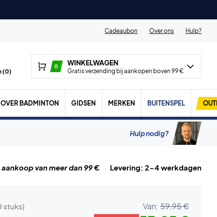
Cadeaubon
Over ons
Hulp?
WINKELWAGEN
0
Gratis verzending bij aankopen boven 99 €
 (
0
)
OVER BADMINTON
GIDSEN
MERKEN
BUITENSPEL
OUT
Hulp nodig?
j aankoop van meer dan 99 €
Levering: 2-4 werkdagen
Van:
59,95 €
0 stuks)