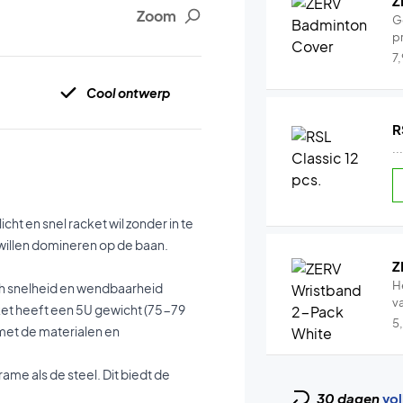
Z
Zoom
G
pr
7
Cool ontwerp
R
..
ht en snel racket wil zonder in te
 willen domineren op de baan.
Z
H
ch snelheid en wendbaarheid
v
ket heeft een 5U gewicht (75-79
5
met de materialen en
rame als de steel. Dit biedt de
30 dagen
vol