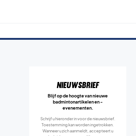
Nieuwsbrief
Blijf op de hoogte van nieuwe
badmintonartikelen en -
evenementen.
Schrijf u hieronder in voor de nieuwsbrief.
Toestemming kan worden ingetrokken.
Wanneer u zich aanmeldt, accepteert u