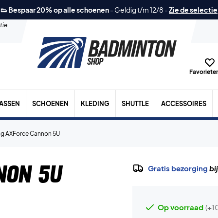
👟 Bespaar 20% op alle schoenen
-
Geldig t/m 12/8
-
Zie de selectie
tie
Favorieten
TASSEN
SCHOENEN
KLEDING
SHUTTLE
ACCESSOIRES
ng AXForce Cannon 5U
non 5U
Gratis bezorging
bi
Op voorraad
(+1