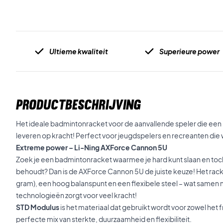
Ultieme kwaliteit
Superieure power
PRODUCTBESCHRIJVING
Het ideale badmintonracket voor de aanvallende speler die een lic
leveren op kracht! Perfect voor jeugdspelers en recreanten die
Extreme power – Li-Ning AXForce Cannon 5U
Zoek je een badmintonracket waarmee je hard kunt slaan en to
behoudt? Dan is de AXForce Cannon 5U de juiste keuze! Het rac
gram), een hoog balanspunt en een flexibele steel – wat samen 
technologieën zorgt voor veel kracht!
STD Modulus
is het materiaal dat gebruikt wordt voor zowel het f
perfecte mix van sterkte, duurzaamheid en flexibiliteit.