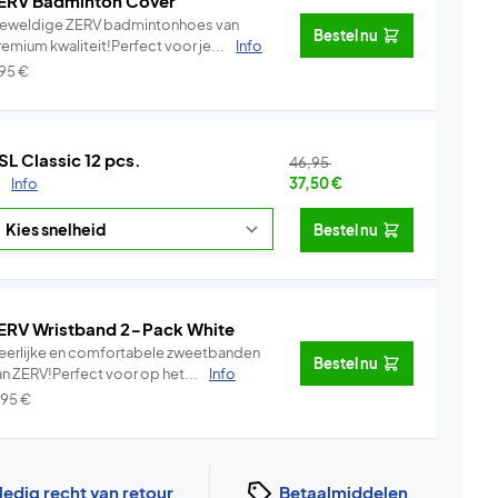
ERV Badminton Cover
eweldige ZERV badmintonhoes van
Bestel nu
emium kwaliteit!Perfect voor je...
Info
,95
€
SL Classic 12 pcs.
46,95
.
Info
37,50
€
Bestel nu
ERV Wristband 2-Pack White
eerlijke en comfortabele zweetbanden
Bestel nu
an ZERV!Perfect voor op het...
Info
,95
€
ledig recht van retour
Betaalmiddelen