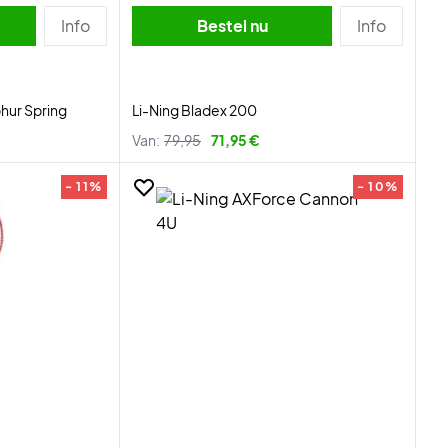
Info
Bestel nu
Info
phur Spring
Li-Ning Bladex 200
Van:
79,95
71,95 €
- 11%
- 10%