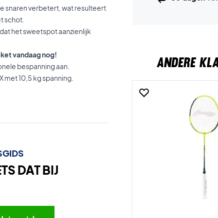
e snaren verbetert, wat resulteert
t schot.
at het sweetspot aanzienlijk
cket vandaag nog!
ANDERE KL
onele bespanning aan.
X met 10,5 kg spanning.
SGIDS
S DAT BIJ