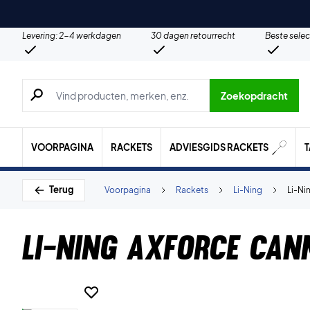
Levering: 2-4 werkdagen
30 dagen retourrecht
Beste selec
Zoeken naar producten, merken etc.
Zoekopdracht
VOORPAGINA
RACKETS
ADVIESGIDS RACKETS
Terug
Voorpagina
Rackets
Li-Ning
Li-Ni
Li-Ning AXForce Can