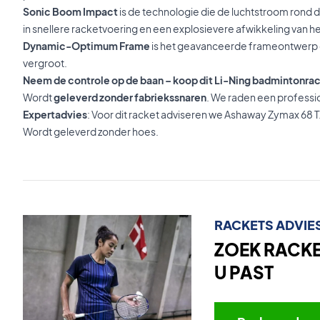
Sonic Boom Impact
is de technologie die de luchtstroom rond d
in snellere racketvoering en een explosievere afwikkeling van he
Dynamic-Optimum Frame
is het geavanceerde frameontwerp d
vergroot.
Neem de controle op de baan – koop dit Li-Ning badmintonra
Wordt
geleverd zonder fabriekssnaren
. We raden een professi
Expertadvies
: Voor dit racket adviseren we Ashaway Zymax 68 T
Wordt geleverd zonder hoes.
RACKETS ADVIE
ZOEK RACKET
U PAST