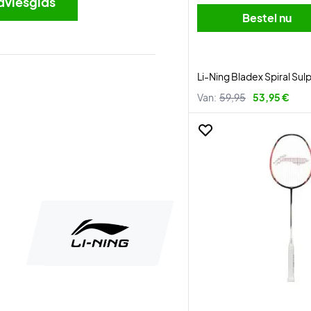
dviesgids
Bestel nu
Li-Ning Bladex Spiral Sul
Van:
59,95
53,95 €