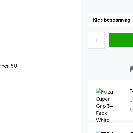
F
H
G
6