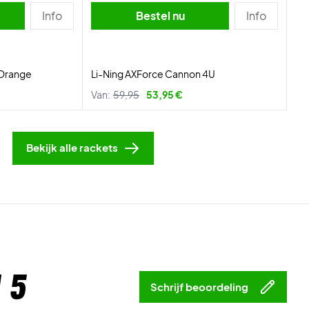
Info
Bestel nu
Info
 Orange
Li-Ning AXForce Cannon 4U
Van:
59,95
53,95 €
Bekijk alle rackets
 5
Schrijf beoordeling