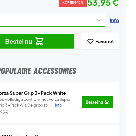
53,95 €
KORTING 10%
Info
Bestel nu
Favoriet
POPULAIRE ACCESSOIRES
orza Super Grip 3-Pack White
eb volledige controle met Forza Super
Bestel nu
rip 3-Pack Wit.De grips zo...
Info
,95
€