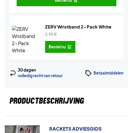
Bestel nu
ZERV Wristband 2-Pack White
5,95
€
Bestel nu
30 dagen
Betaalmiddelen
volledig recht van retour
PRODUCTBESCHRIJVING
RACKETS ADVIESGIDS