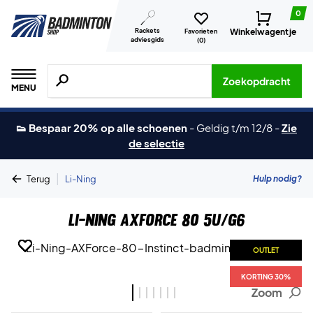
0
Rackets
Winkelwagentje
Favorieten
adviesgids
(
0
)
Zoeken naar producten, merken etc.
Zoekopdracht
MENU
👟 Bespaar 20% op alle schoenen
-
Geldig t/m 12/8
-
Zie
de selectie
|
Hulp nodig?
Terug
Li-Ning
Li-Ning AXForce 80 5U/G6
OUTLET
OUTLET
OUTLET
OUTLET
OUTLET
OUTLET
OUTLET
KORTING 30%
KORTING 30%
KORTING 30%
KORTING 30%
KORTING 30%
KORTING 30%
KORTING 30%
Zoom