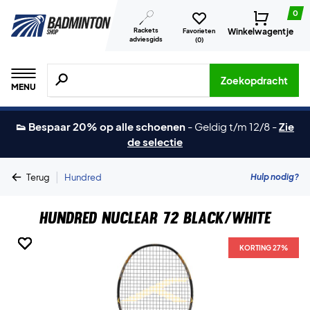
0
Rackets
Winkelwagentje
Favorieten
adviesgids
(
0
)
Zoeken naar producten, merken etc.
Zoekopdracht
MENU
👟 Bespaar 20% op alle schoenen
-
Geldig t/m 12/8
-
Zie
de selectie
|
Hulp nodig?
Terug
Hundred
Hundred Nuclear 72 Black/White
KORTING 27%
KORTING 27%
KORTING 27%
KORTING 27%
KORTING 27%
KORTING 27%