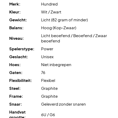
Merk:
Hundred
raden professionele bespanning aan.
Kleur:
Wit / Zwart
Expertadvies:
Ashaway Zymax 68 TX met een bespanning
Gewicht:
Licht (82 gram of minder)
van 10,5 kg aanbevolen.
Balans:
Hoog (Kop-Zwaar)
Licht beoefend / Beoefend / Zwaar
Wordt geleverd zonder hoes.
Niveau:
beoefend
Spelerstype:
Power
Geslacht:
Unisex
Hoes:
Niet inbegrepen
Gaten:
76
Flexibiliteit:
Flexibel
Steel:
Graphite
Frame:
Graphite
Snaar:
Geleverd zonder snaren
Handvat
6U / G6
grootte: