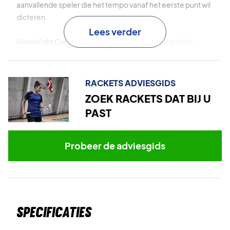
aanvallende speler die het tempo vanaf het eerste punt wil
dicteren.
Lees verder
Hyperlight Carbon Fibre
is een extreem sterk en licht
carbonmateriaal dat zorgt voor stabiliteit en wendbaarheid
– ideaal voor agressieve spelers.
RACKETS ADVIESGIDS
Vaporshaft 7.0 mm
is ontworpen om de luchtweerstand te
ZOEK RACKETS DAT BIJ U
verminderen en je swingsnelheid én slagkracht te
PAST
verhogen.
AeroBlade
is een geavanceerd frameontwerp dat de
Probeer de adviesgids
luchtstroom rond het racket optimaliseert en je
swingsnelheid drastisch verhoogt.
Heers over het spel – bestel de Hundred Nuclear 72
Black/White vandaag nog!
Specificaties
Let op:
Wordt geleverd zonder fabrieksbespanning. Wij