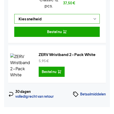
37,50
€
Bestel nu
ZERV Wristband 2-Pack White
5,95
€
Bestel nu
30 dagen
Betaalmiddelen
volledig recht van retour