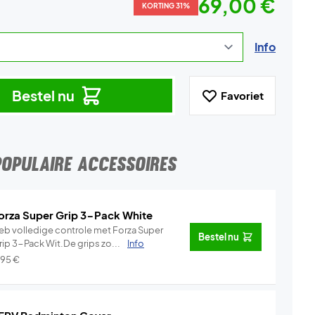
69,00 €
KORTING 31%
Info
Bestel nu
Favoriet
POPULAIRE ACCESSOIRES
orza Super Grip 3-Pack White
eb volledige controle met Forza Super
Bestel nu
rip 3-Pack Wit.De grips zo...
Info
,95
€