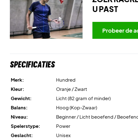
U PAST
Probeer de a
Specificaties
Merk:
Hundred
Kleur:
Oranje / Zwart
Gewicht:
Licht (82 gram of minder)
Balans:
Hoog (Kop-Zwaar)
Niveau:
Beginner / Licht beoefend / Beoefen
Spelerstype:
Power
Geslacht:
Unisex