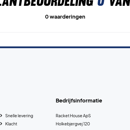
lantbeoordeling
0
van
0 waarderingen
Bedrijfsinformatie
Snelle levering
Racket House ApS
Klacht
Holkebjergvej 120