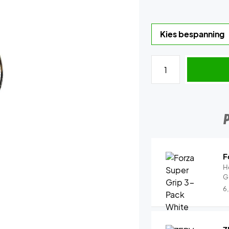
F
H
G
6