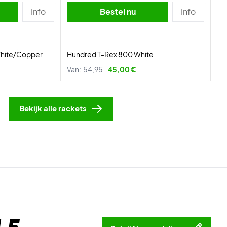
Info
Bestel nu
Info
White/Copper
Hundred T-Rex 800 White
Van:
54,95
45,00 €
Bekijk alle rackets