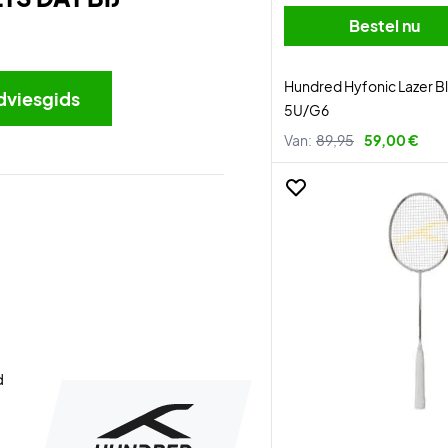
Bestel nu
Hundred Hyfonic Lazer 
dviesgids
5U/G6
Van:
89,95
59,00 €
d