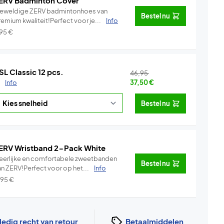
ERV Badminton Cover
eweldige ZERV badmintonhoes van
Bestel nu
emium kwaliteit!Perfect voor je...
Info
,95
€
SL Classic 12 pcs.
46,95
.
Info
37,50
€
Bestel nu
ERV Wristband 2-Pack White
eerlijke en comfortabele zweetbanden
Bestel nu
an ZERV!Perfect voor op het...
Info
,95
€
ledig recht van retour
Betaalmiddelen