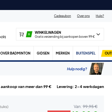
Cadeaubon
Over ons
Hulp?
WINKELWAGEN
0
Gratis verzending bij aankopen boven 99 €
 (
0
)
OVER BADMINTON
GIDSEN
MERKEN
BUITENSPEL
OUT
Hulp nodig?
j aankoop van meer dan 99 €
Levering: 2-4 werkdagen
Van:
99,95 €
stuks)