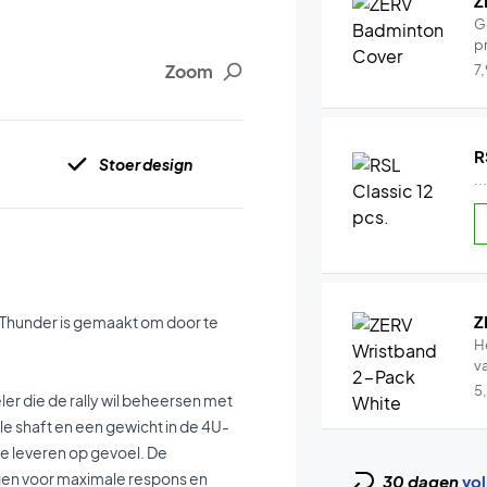
Z
G
pr
Zoom
7
R
Stoer design
..
Z
 Thunder is gemaakt om door te
H
v
5
er die de rally wil beheersen met
le shaft en een gewicht in de 4U-
 te leveren op gevoel. De
gen voor maximale respons en
30 dagen
vol