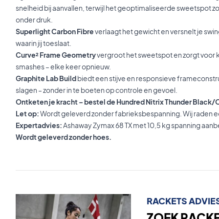
snelheid bij aanvallen, terwijl het geoptimaliseerde sweetspot zo
onder druk.
Superlight Carbon Fibre
verlaagt het gewicht en versnelt je sw
waarin jij toeslaat.
Curve² Frame Geometry
vergroot het sweetspot en zorgt voor k
smashes – elke keer opnieuw.
Graphite Lab Build
biedt een stijve en responsieve frameconstru
slagen – zonder in te boeten op controle en gevoel.
Ontketen je kracht – bestel de Hundred Nitrix Thunder Black
Let op:
Wordt geleverd zonder fabrieksbespanning. Wij raden e
Expertadvies:
Ashaway Zymax 68 TX met 10,5 kg spanning aanb
Wordt geleverd zonder hoes.
RACKETS ADVIE
ZOEK RACKET