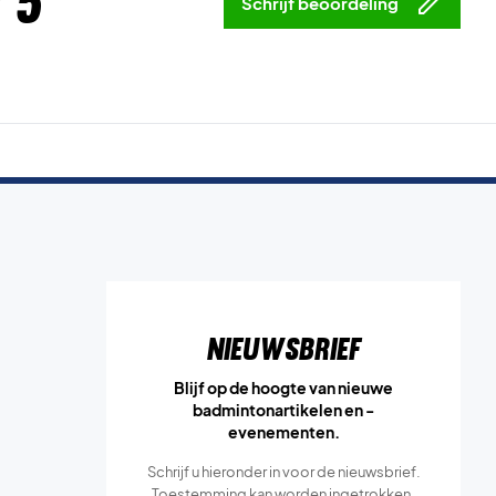
 5
Schrijf beoordeling
Nieuwsbrief
Blijf op de hoogte van nieuwe
badmintonartikelen en -
evenementen.
Schrijf u hieronder in voor de nieuwsbrief.
Toestemming kan worden ingetrokken.