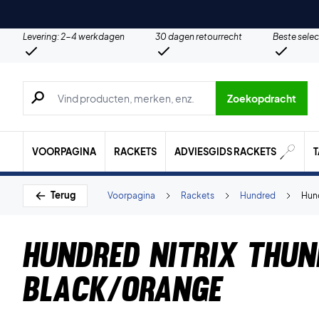
Levering: 2-4 werkdagen
30 dagen retourrecht
Beste selec
Zoeken naar producten, merken etc.
Zoekopdracht
VOORPAGINA
RACKETS
ADVIESGIDS RACKETS
Terug
Voorpagina
Rackets
Hundred
Hund
Hundred Nitrix Thun
Black/Orange