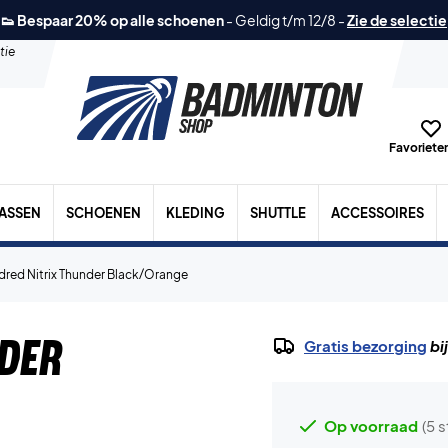
👟 Bespaar 20% op alle schoenen
-
Geldig t/m 12/8
-
Zie de selectie
tie
Favorieten
TASSEN
SCHOENEN
KLEDING
SHUTTLE
ACCESSOIRES
red Nitrix Thunder Black/Orange
der
Gratis bezorging
bi
Op voorraad
(5 