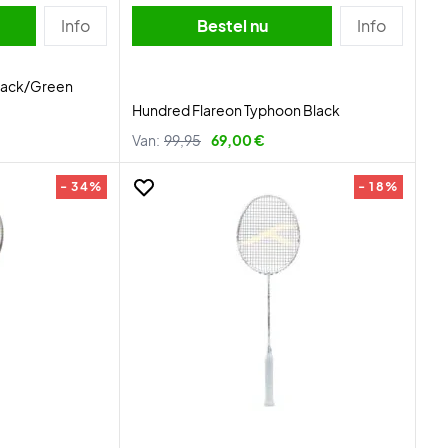
Info
Bestel nu
Info
Black/Green
Hundred Flareon Typhoon Black
Van:
99,95
69,00 €
- 34%
- 18%