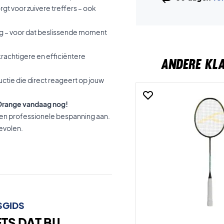
rgt voor zuivere treffers – ook
ing – voor dat beslissende moment
rachtigere en efficiëntere
ANDERE KL
ctie die direct reageert op jouw
/Orange vandaag nog!
en professionele bespanning aan.
evolen.
SGIDS
S DAT BIJ