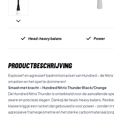
Head-heavy balans
Power
PRODUCTBESCHRIJVING
Explosief en agressief badmintonracket van Hundred – de Nitrix
smashen en het spel te domineren!
Smash met kracht – Hundred Nitrix Thunder Black/Orange
De Hundred Nitrix Thunder is ontwikkeld voor de aanvallende spel
zware en precieze slagen. Dankzij de head-heavy balans, flexibe
klasse krijg je een racket dat gebouwd is voor power – zonder in
agressieve framegeometrie en het sterke carbonmateriaal zor