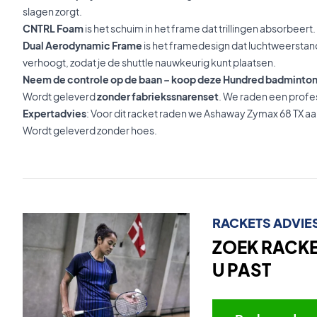
slagen zorgt.
CNTRL Foam
is het schuim in het frame dat trillingen absorbeert.
Dual Aerodynamic Frame
is het framedesign dat luchtweerstan
verhoogt, zodat je de shuttle nauwkeurig kunt plaatsen.
Neem de controle op de baan – koop deze Hundred badminton
Wordt geleverd
zonder fabriekssnarenset
. We raden een profe
Expertadvies
: Voor dit racket raden we Ashaway Zymax 68 TX aa
Wordt geleverd zonder hoes.
RACKETS ADVIE
ZOEK RACKET
U PAST