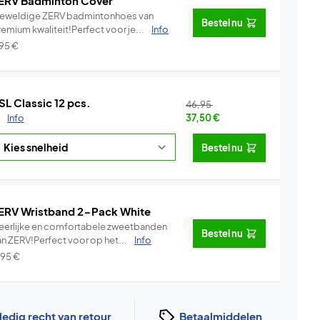
ERV Badminton Cover
eweldige ZERV badmintonhoes van
Bestel nu
emium kwaliteit!Perfect voor je...
Info
,95
€
SL Classic 12 pcs.
46,95
.
Info
37,50
€
Bestel nu
ERV Wristband 2-Pack White
eerlijke en comfortabele zweetbanden
Bestel nu
an ZERV!Perfect voor op het...
Info
,95
€
ledig recht van retour
Betaalmiddelen