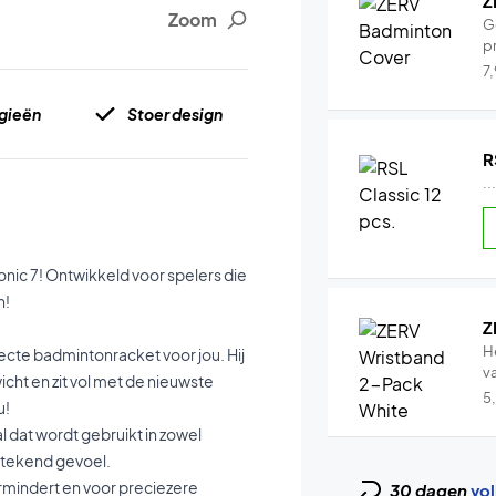
Z
Zoom
G
pr
7
gieën
Stoer design
R
..
ic 7! Ontwikkeld voor spelers die
n!
Z
H
fecte badmintonracket voor jou. Hij
v
cht en zit vol met de nieuwste
5
u!
 dat wordt gebruikt in zowel
tstekend gevoel.
ermindert en voor preciezere
30 dagen
vol