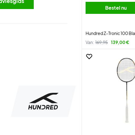
dviesgids
Bestel nu
Hundred Z-Tronic 100 Bl
Van:
169,95
139,00 €