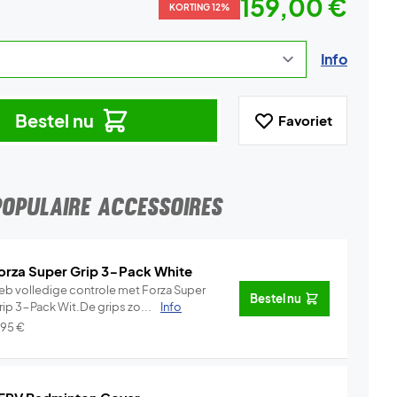
159,00 €
KORTING 12%
Info
Bestel nu
Favoriet
POPULAIRE ACCESSOIRES
orza Super Grip 3-Pack White
eb volledige controle met Forza Super
Bestel nu
rip 3-Pack Wit.De grips zo...
Info
,95
€