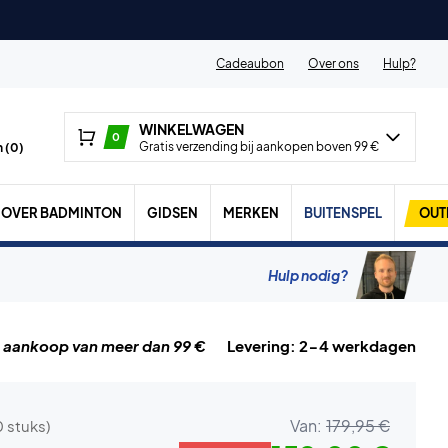
Cadeaubon
Over ons
Hulp?
WINKELWAGEN
0
Gratis verzending bij aankopen boven 99 €
 (
0
)
OVER BADMINTON
GIDSEN
MERKEN
BUITENSPEL
OUT
Hulp nodig?
j aankoop van meer dan 99 €
Levering: 2-4 werkdagen
Van:
179,95 €
0 stuks)