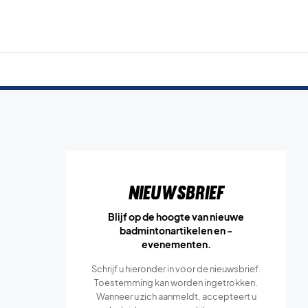
Nieuwsbrief
Blijf op de hoogte van nieuwe
badmintonartikelen en -
evenementen.
Schrijf u hieronder in voor de nieuwsbrief.
Toestemming kan worden ingetrokken.
Wanneer u zich aanmeldt, accepteert u