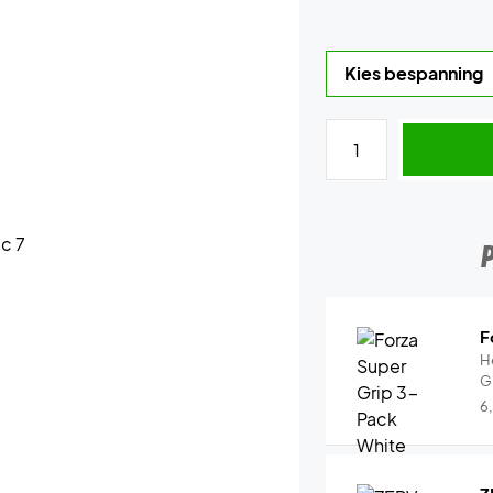
F
H
G
6