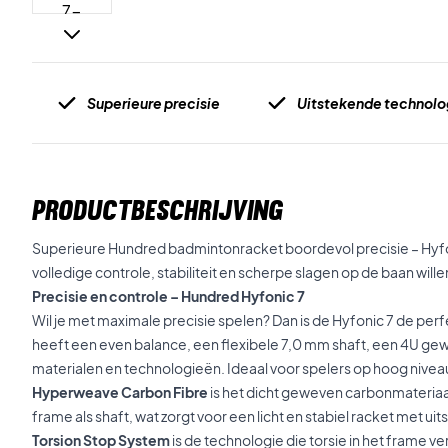
Superieure precisie
Uitstekende technolo
PRODUCTBESCHRIJVING
Superieure Hundred badmintonracket boordevol precisie – Hyfon
volledige controle, stabiliteit en scherpe slagen op de baan wille
Precisie en controle – Hundred Hyfonic 7
Wil je met maximale precisie spelen? Dan is de Hyfonic 7 de per
heeft een even balance, een flexibele 7,0 mm shaft, een 4U gewi
materialen en technologieën. Ideaal voor spelers op hoog nivea
Hyperweave Carbon Fibre
is het dicht geweven carbonmateriaal
frame als shaft, wat zorgt voor een licht en stabiel racket met ui
Torsion Stop System
is de technologie die torsie in het frame v