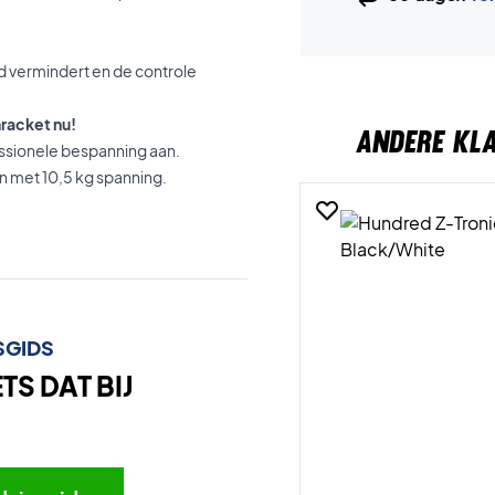
d vermindert en de controle
racket nu!
ANDERE KL
ssionele bespanning aan.
n met 10,5 kg spanning.
SGIDS
S DAT BIJ