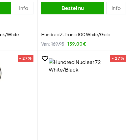
Info
Bestel nu
Info
ack/White
Hundred Z-Tronic 100 White/Gold
Van:
169,95
139,00 €
- 27%
- 27%