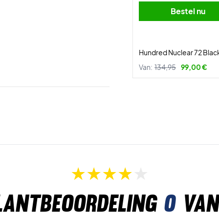
Bestel nu
Hundred Nuclear 72 Blac
Van:
134,95
99,00 €
lantbeoordeling
0
van