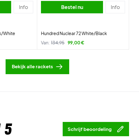
Info
Bestel nu
Info
k/White
Hundred Nuclear 72 White/Black
Van:
134,95
99,00 €
Bekijk alle rackets
 5
Schrijf beoordeling