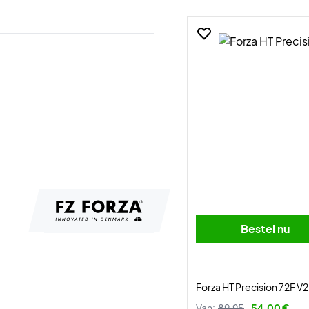
Bestel nu
Forza HT Precision 72F V2
Van:
89,95
54,00 €