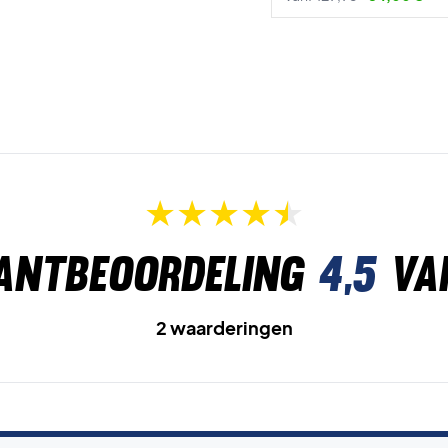
antbeoordeling
4,5
va
2 waarderingen