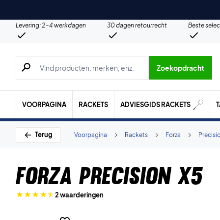
Levering: 2-4 werkdagen
30 dagen retourrecht
Beste selec
Zoeken naar producten, merken etc.
Zoekopdracht
VOORPAGINA
RACKETS
ADVIESGIDS RACKETS
Terug
Voorpagina
Rackets
Forza
Precisi
Forza Precision X5
2 waarderingen