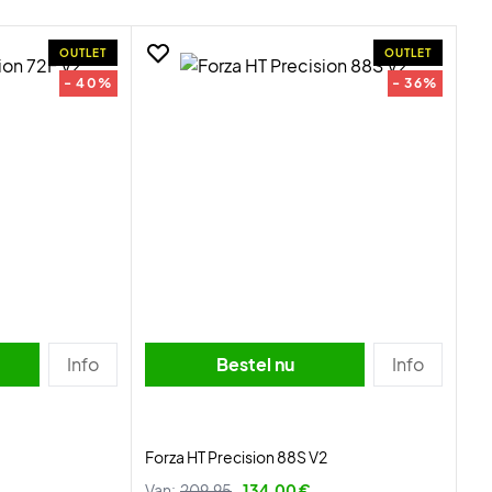
OUTLET
OUTLET
- 40%
- 36%
Info
Bestel nu
Info
Forza HT Precision 88S V2
Van:
209,95
134,00 €