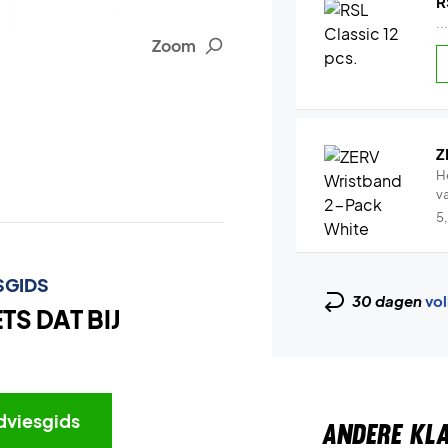
R
..
Zoom
Z
H
v
5
SGIDS
30 dagen
vol
S DAT BIJ
dviesgids
ANDERE KL