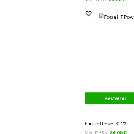
Bestel nu
Forza HT Power 32 V2
Van:
129,95
84,00 €