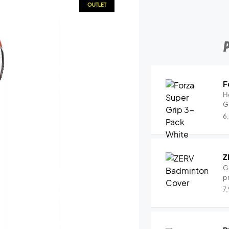
OUTLET
F
H
G
6
Z
G
pr
7