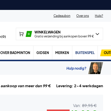
Cadeaubon
Over ons
Hulp?
WINKELWAGEN
0
Gratis verzending bij aankopen boven 99 €
 (
0
)
OVER BADMINTON
GIDSEN
MERKEN
BUITENSPEL
OUT
Hulp nodig?
j aankoop van meer dan 99 €
Levering: 2-4 werkdagen
Van:
89,95 €