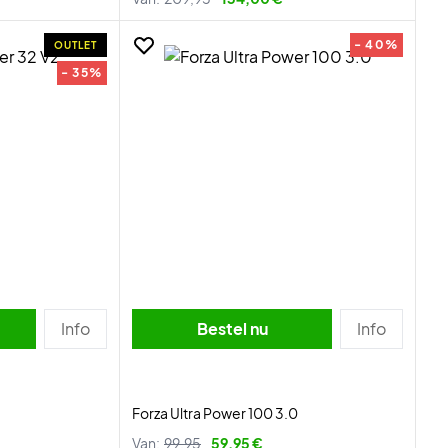
- 40%
OUTLET
- 35%
Info
Bestel nu
Info
Forza Ultra Power 100 3.0
Van:
99,95
59,95 €