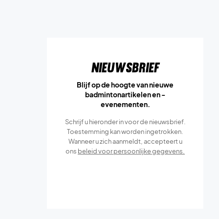
Nieuwsbrief
Blijf op de hoogte van nieuwe
badmintonartikelen en -
evenementen.
Schrijf u hieronder in voor de nieuwsbrief.
Toestemming kan worden ingetrokken.
Wanneer u zich aanmeldt, accepteert u
ons
beleid voor persoonlijke gegevens.