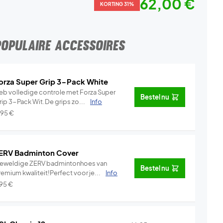
62,00 €
KORTING 31%
POPULAIRE ACCESSOIRES
orza Super Grip 3-Pack White
eb volledige controle met Forza Super
Bestel nu
rip 3-Pack Wit.De grips zo...
Info
,95
€
ERV Badminton Cover
eweldige ZERV badmintonhoes van
Bestel nu
emium kwaliteit!Perfect voor je...
Info
,95
€