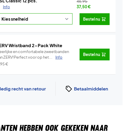
SL Classic 12 pcs.
46,95
.
Info
37,50
€
Bestel nu
ERV Wristband 2-Pack White
eerlijke en comfortabele zweetbanden
Bestel nu
an ZERV!Perfect voor op het...
Info
,95
€
ledig recht van retour
Betaalmiddelen
ANTEN HEBBEN OOK GEKEKEN NAAR