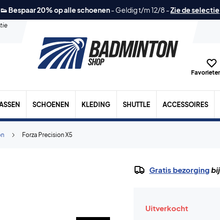
👟 Bespaar 20% op alle schoenen
-
Geldig t/m 12/8
-
Zie de selectie
tie
Favorieten
TASSEN
SCHOENEN
KLEDING
SHUTTLE
ACCESSOIRES
on
Forza Precision X5
Gratis bezorging
bi
Uitverkocht