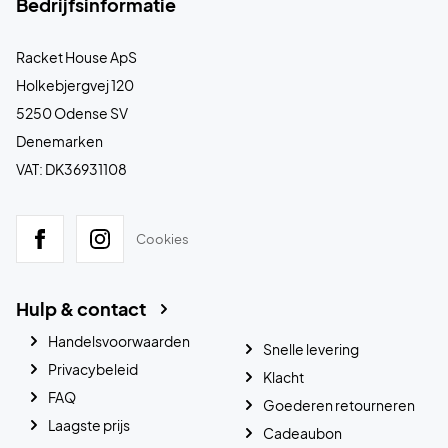
Bedrijfsinformatie
Racket House ApS
Holkebjergvej 120
5250 Odense SV
Denemarken
VAT: DK36931108
Cookies
Hulp & contact
Handelsvoorwaarden
Snelle levering
Privacybeleid
Klacht
FAQ
Goederen retourneren
Laagste prijs
Cadeaubon