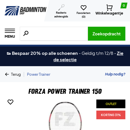
0
Rackets
Winkelwagentje
Favorieten
adviesgids
(
0
)
Zoeken naar producten, merken etc.
Zoekopdracht
MENU
👟 Bespaar 20% op alle schoenen
-
Geldig t/m 12/8
-
Zie
de selectie
|
Hulp nodig?
Terug
Power Trainer
Forza Power Trainer 150
OUTLET
KORTING 31%