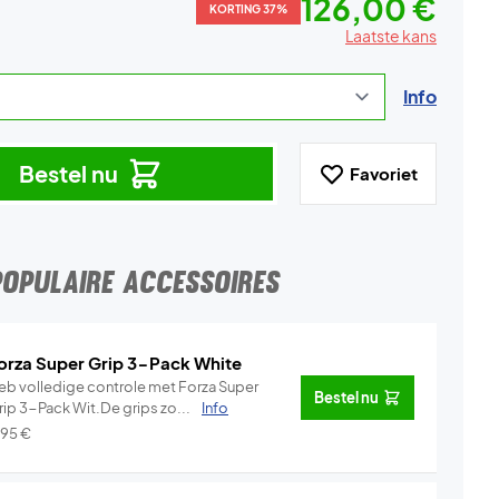
126,00 €
KORTING 37%
Laatste kans
Info
Bestel nu
Favoriet
POPULAIRE ACCESSOIRES
orza Super Grip 3-Pack White
eb volledige controle met Forza Super
Bestel nu
rip 3-Pack Wit.De grips zo...
Info
,95
€