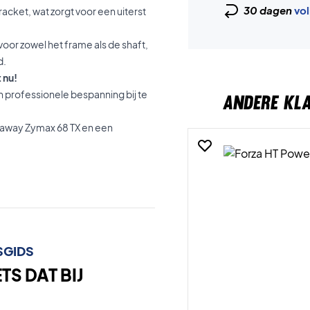
30 dagen
vol
 racket, wat zorgt voor een uiterst
voor zowel het frame als de shaft,
d.
 nu!
 professionele bespanning bij te
ANDERE KL
haway Zymax 68 TX en een
SGIDS
S DAT BIJ