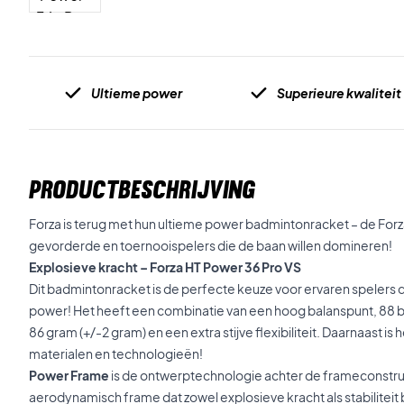
Ultieme power
Superieure kwaliteit
PRODUCTBESCHRIJVING
Forza is terug met hun ultieme power badmintonracket – de Forz
gevorderde en toernooispelers die de baan willen domineren!
Explosieve kracht – Forza HT Power 36 Pro VS
Dit badmintonracket is de perfecte keuze voor ervaren spelers d
power! Het heeft een combinatie van een hoog balanspunt, 88 
86 gram (+/-2 gram) en een extra stijve flexibiliteit. Daarnaast i
materialen en technologieën!
Power Frame
is de ontwerptechnologie achter de frameconstruct
aerodynamisch frame dat zowel explosieve kracht als stabiliteit 