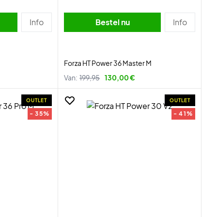
Info
Bestel nu
Info
Forza HT Power 36 Master M
Van:
199,95
130,00 €
OUTLET
OUTLET
- 35%
- 41%