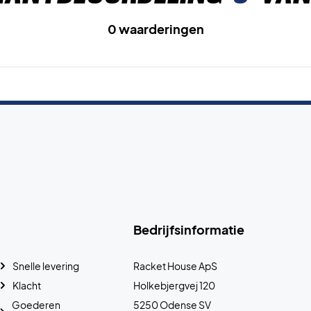
0 waarderingen
Bedrijfsinformatie
Snelle levering
Racket House ApS
Klacht
Holkebjergvej 120
Goederen
5250 Odense SV