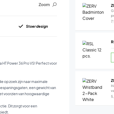
Zoom
Z
G
pr
7
Stoer design
R
..
a HT Power 36 Pro VS! Perfect voor
Z
ie op zoek zijn naar maximale
H
bespaningsgaten, een gewicht van
v
s het voorzien van hoogwaardige
5
ie. Dit zorgt voor een
biedt.