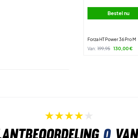
Bestel nu
Forza HT Power 36 Pro M
Van:
199,95
130,00 €
lantbeoordeling
0
van