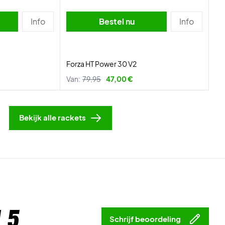
Info
Bestel nu
Info
Forza HT Power 30 V2
Van:
79,95
47,00 €
Bekijk alle rackets
 5
Schrijf beoordeling