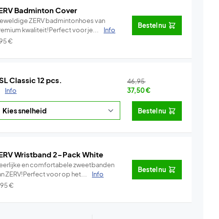
ERV Badminton Cover
eweldige ZERV badmintonhoes van
Bestel nu
emium kwaliteit!Perfect voor je...
Info
,95
€
SL Classic 12 pcs.
46,95
.
Info
37,50
€
Bestel nu
ERV Wristband 2-Pack White
eerlijke en comfortabele zweetbanden
Bestel nu
an ZERV!Perfect voor op het...
Info
,95
€