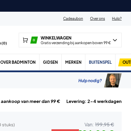
Cadeaubon
Over ons
Hulp?
WINKELWAGEN
0
Gratis verzending bij aankopen boven 99 €
 (
0
)
OVER BADMINTON
GIDSEN
MERKEN
BUITENSPEL
OUT
Hulp nodig?
j aankoop van meer dan 99 €
Levering: 2-4 werkdagen
Van:
199,95 €
0 stuks)