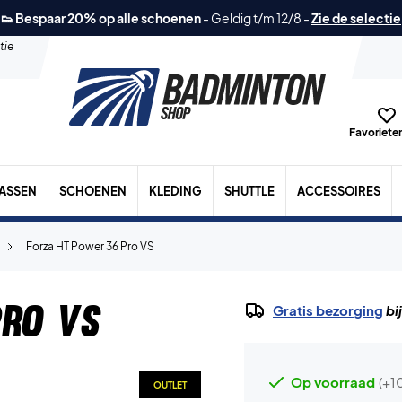
👟 Bespaar 20% op alle schoenen
-
Geldig t/m 12/8
-
Zie de selectie
tie
Favorieten
TASSEN
SCHOENEN
KLEDING
SHUTTLE
ACCESSOIRES
Forza HT Power 36 Pro VS
Pro VS
Gratis bezorging
bi
Op voorraad
(+1
OUTLET