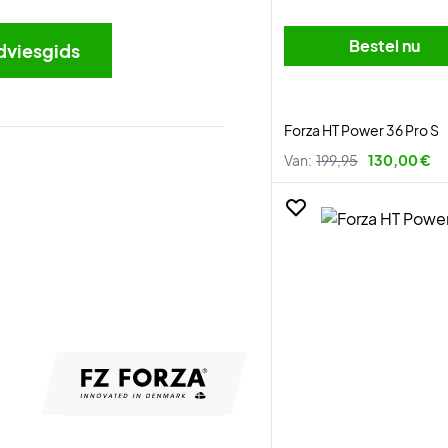
Bestel nu
dviesgids
Forza HT Power 36 Pro S
Van:
199,95
130,00 €