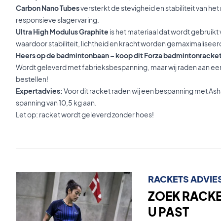
Carbon Nano Tubes
versterkt de stevigheid en stabiliteit van het
responsieve slagervaring.
Ultra High Modulus Graphite
is het materiaal dat wordt gebruikt 
waardoor stabiliteit, lichtheid en kracht worden gemaximaliseer
Heers op de badmintonbaan – koop dit Forza badmintonracket
Wordt geleverd met fabrieksbespanning, maar wij raden aan een
bestellen!
Expertadvies:
Voor dit racket raden wij een bespanning met As
spanning van 10,5 kg aan.
Let op: racket wordt geleverd zonder hoes!
RACKETS ADVIE
ZOEK RACKET
U PAST