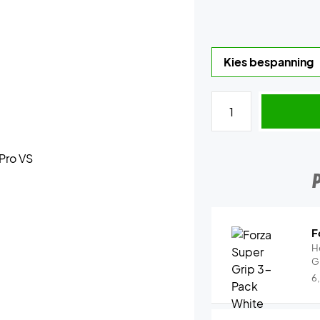
F
H
G
6