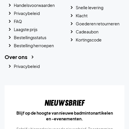
Handelsvoorwaarden
Snelle levering
Privacybeleid
Klacht
FAQ
Goederen retourneren
Laagste prijs
Cadeaubon
Bestellingsstatus
Kortingscode
Bestelling herroepen
Over ons
Privacybeleid
Nieuwsbrief
Blijf op de hoogte van nieuwe badmintonartikelen
en -evenementen.
Schrijf u hieronder in voor de nieuwsbrief. Toestemming