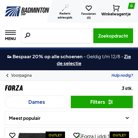
0
Rackets
Winkelwagentje
Favorieten
adviesgids
(
0
)
Zoeken naar producten, merken etc.
Zoekopdracht
MENU
👟 Bespaar 20% op alle schoenen
-
Geldig t/m 12/8
-
Zie
de selectie
Voorpagina
Hulp nodig?
Forza
3 stk.
Dames
Filters
Meest populair
OUTLET
OUTLET