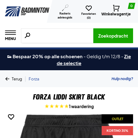
0
Rackets
Winkelwagentje
Favorieten
adviesgids
(
0
)
Zoeken naar producten, merken etc.
Zoekopdracht
MENU
👟 Bespaar 20% op alle schoenen
-
Geldig t/m 12/8
-
Zie
de selectie
|
Hulp nodig?
Terug
Forza
Forza Liddi Skirt Black
1 waardering
OUTLET
OUTLET
OUTLET
KORTING 35%
KORTING 35%
KORTING 35%