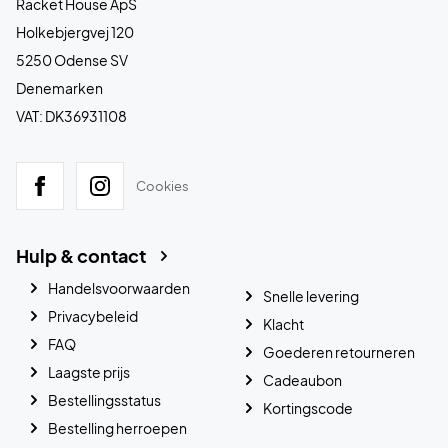
Racket House ApS
Holkebjergvej 120
5250 Odense SV
Denemarken
VAT: DK36931108
Cookies
Hulp & contact
Handelsvoorwaarden
Snelle levering
Privacybeleid
Klacht
FAQ
Goederen retourneren
Laagste prijs
Cadeaubon
Bestellingsstatus
Kortingscode
Bestelling herroepen