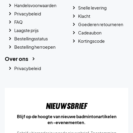
Handelsvoorwaarden
Snelle levering
Privacybeleid
Klacht
FAQ
Goederen retourneren
Laagste prijs
Cadeaubon
Bestellingsstatus
Kortingscode
Bestelling herroepen
Over ons
Privacybeleid
Nieuwsbrief
Blijf op de hoogte van nieuwe badmintonartikelen
en -evenementen.
Schrijf u hieronder in voor de nieuwsbrief. Toestemming