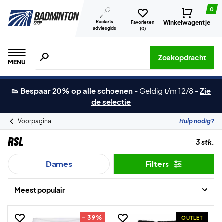
0
Rackets
Winkelwagentje
Favorieten
adviesgids
(
0
)
Zoeken naar producten, merken etc.
Zoekopdracht
MENU
👟 Bespaar 20% op alle schoenen
-
Geldig t/m 12/8
-
Zie
de selectie
Voorpagina
Hulp nodig?
RSL
3 stk.
Dames
Filters
Meest populair
- 39%
OUTLET